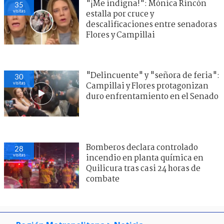
"¡Me indigna!": Mónica Rincón
35
visitas
estalla por cruce y
descalificaciones entre senadoras
Flores y Campillai
"Delincuente" y "señora de feria":
30
visitas
Campillai y Flores protagonizan
duro enfrentamiento en el Senado
Bomberos declara controlado
28
visitas
incendio en planta química en
Quilicura tras casi 24 horas de
combate