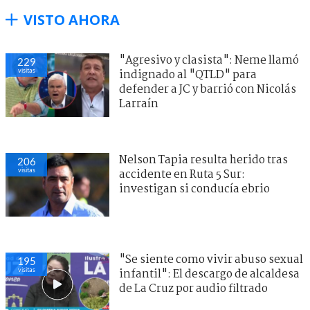
VISTO AHORA
"Agresivo y clasista": Neme llamó
229
visitas
indignado al "QTLD" para
defender a JC y barrió con Nicolás
Larraín
Nelson Tapia resulta herido tras
206
visitas
accidente en Ruta 5 Sur:
investigan si conducía ebrio
"Se siente como vivir abuso sexual
195
visitas
infantil": El descargo de alcaldesa
de La Cruz por audio filtrado