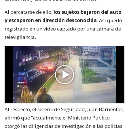
intimidándolo con un destornillador
.
Tras esto, los individuos
lo obligaron a descender
del móvil
. Fue en ese momento que
el funcionario -
tras bajar del vehículo- se identificó como
carabinero y exhibió su arma de servicio
.
Al percatarse de ello,
los sujetos bajaron del auto
y escaparon en dirección desconocida
. Así quedó
registrado en un video captado por una cámara de
televigilancia.