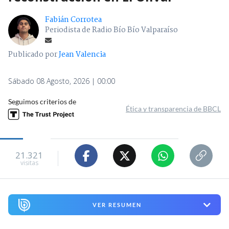
ARCHIVO | Agencia UNO | Edición BBCL
"Terriblemente chantas" y
"vergüenza": Poduje arremete
contra empresas por
reconstrucción en El Olivar
Fabián Corrotea
Periodista de Radio Bío Bío Valparaíso
Publicado por
Jean Valencia
Sábado 08 Agosto, 2026 | 00:00
Seguimos criterios de
Ética y transparencia de BBCL
21.321