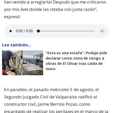
desarmando ahora y
traeremos otra empresa que
haga bien la pega
“, aseguró.
“Yo siempre pregunto: ‘¿Qué constructora es? Tal y
cual’. Y algunas que dejaron varias embarradas, ¡se
han venido a arreglarla! Después que me criticaron
por mis
lives
donde las retaba con justa razón”,
expresó.
Lee también...
"Esta es una estafa": Poduje pide
declarar como zona de riesgo a
obras de El Olivar tras caída de
muro