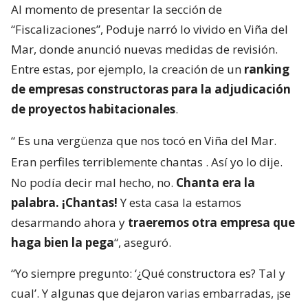
Los dichos del jefe del Minvu se enmarcaron en su
primera cuenta pública a cargo de la cartera de
Vivienda, instancia llevada a cabo en el gimnasio
municipal de Penco -región del Bío Bío-.
Al momento de presentar la sección de
“Fiscalizaciones”, Poduje narró lo vivido en Viña del
Mar, donde anunció nuevas medidas de revisión.
Entre estas, por ejemplo, la creación de un
ranking
de empresas constructoras para la adjudicación
de proyectos habitacionales
.
“
Es una vergüenza que nos tocó en Viña del Mar.
Eran perfiles terriblemente chantas
. Así yo lo dije.
No podía decir mal hecho, no.
Chanta era la
palabra. ¡Chantas!
Y esta casa la estamos