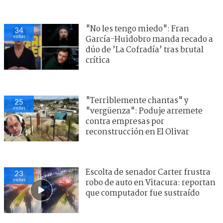
"No les tengo miedo": Fran
34
visitas
García-Huidobro manda recado a
dúo de ’La Cofradía’ tras brutal
crítica
"Terriblemente chantas" y
25
visitas
"vergüenza": Poduje arremete
contra empresas por
reconstrucción en El Olivar
Escolta de senador Carter frustra
23
visitas
robo de auto en Vitacura: reportan
que computador fue sustraído