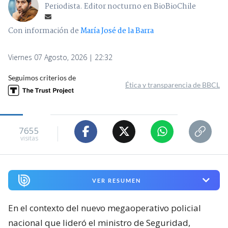
Presidente Kast califica la ACOT
como un "compromiso total" del
Estado en medio de despliegue
policial
Antonio Gonzalez
Periodista. Editor nocturno en BioBioChile
Con información de
María José de la Barra
Viernes 07 Agosto, 2026 | 22:32
Seguimos criterios de
Ética y transparencia de BBCL
7655
visitas