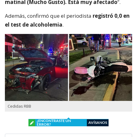
En medio del programa de Chilevisión,
Francisca
García-Huidobro mencionó que habló
directamente con el periodista. “Él está bien,
está con su mamá, está con Juan Pablo
González, quien es su productor ejecutivo del
matinal (Mucho Gusto). Está muy afectado
”.
Además, confirmó que el periodista
registró 0,0 en
el test de alcoholemia
.