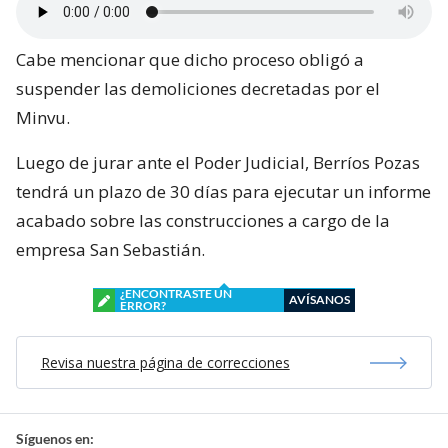
Juan Pablo Sepúlveda, abogado especialista en
materia civil, detalló que los peritajes tienen como
objetivo analizar pruebas claves ante una eventual
demanda.
Cabe mencionar que dicho proceso obligó a
suspender las demoliciones decretadas por el
Minvu.
Luego de jurar ante el Poder Judicial, Berríos Pozas
tendrá un plazo de 30 días para ejecutar un informe
acabado sobre las construcciones a cargo de la
empresa San Sebastián.
¿ENCONTRASTE UN
AVÍSANOS