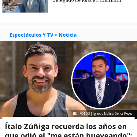
delegado de Kast en Chañaral
Espectáculos Y TV
> Noticia
FOTOS | Ignacio Molina De los Reyes
Ítalo Zúñiga recuerda los años en
que odió el "me están hueveando":