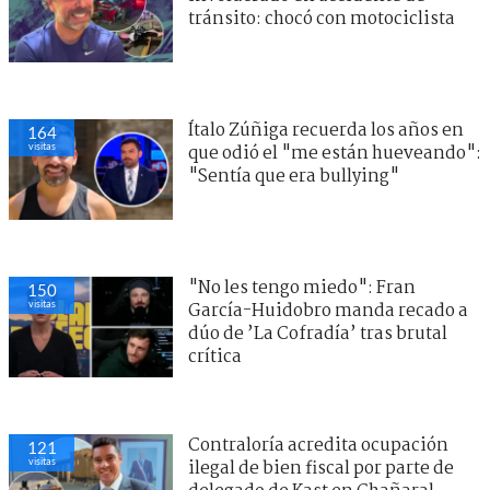
tránsito: chocó con motociclista
Ítalo Zúñiga recuerda los años en
164
visitas
que odió el "me están hueveando":
"Sentía que era bullying"
"No les tengo miedo": Fran
150
visitas
García-Huidobro manda recado a
dúo de ’La Cofradía’ tras brutal
crítica
Contraloría acredita ocupación
121
visitas
ilegal de bien fiscal por parte de