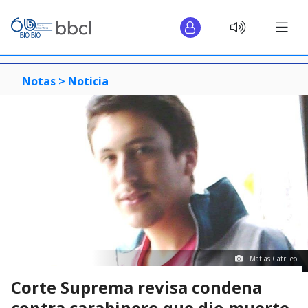
Notas >
Noticia
Matías Catrileo
Corte Suprema revisa condena
contra carabinero que dio muerte