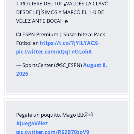
TIRO LIBRE DEL 10!! ¡¡VALDÉS LA CLAVÓ
DESDE LEJÍSIMOS Y MARCÓ EL 1-0 DE
VÉLEZ ANTE BOCA!! 🔥
📺 ESPN Premium | Suscribite al Pack
Fútbol en
https://t.co/7jYILYACXi
pic.twitter.com/xQqTnOLobK
— SportsCenter (@SC_ESPN)
August 8,
2026
Pegale un poquito, Mago 🧙‍♂️😮‍💨
#JuegaVélez
pic.twitter.com/R62B70zoV9