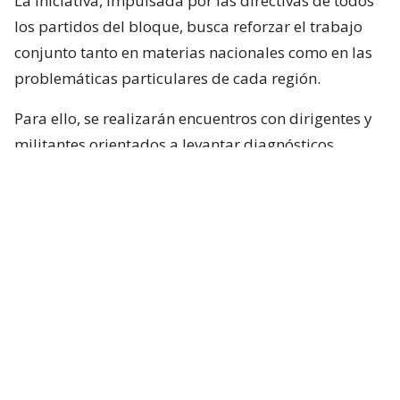
La iniciativa, impulsada por las directivas de todos
los partidos del bloque, busca reforzar el trabajo
conjunto tanto en materias nacionales como en las
problemáticas particulares de cada región.
Para ello, se realizarán encuentros con dirigentes y
militantes orientados a levantar diagnósticos
locales, identificar prioridades y fortalecer la
articulación territorial entre las distintas
colectividades.
A partir de este trabajo, el bloque opositor espera
recoger propuestas que sirvan como base para una
agenda nacional construida desde las regiones.
Sin embargo, el despliegue también tendrá un
componente comunicacional: salir a explicar a la