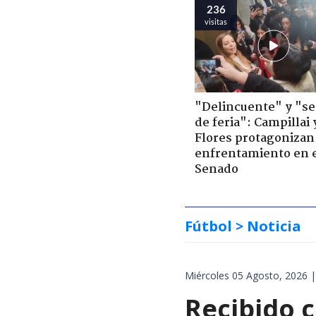
236
visitas
"Delincuente" y "s
de feria": Campillai 
Flores protagonizan
enfrentamiento en 
Senado
Fútbol
> Noticia
Miércoles 05 Agosto, 2026 |
Recibido c