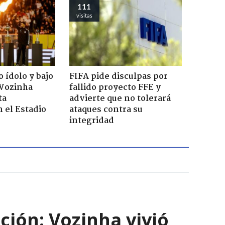
111
visitas
 ídolo y bajo
FIFA pide disculpas por
 Vozinha
fallido proyecto FFE y
ta
advierte que no tolerará
n el Estadio
ataques contra su
integridad
ción: Vozinha vivió