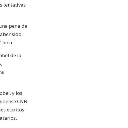
s tentativas
 una pena de
haber sido
China.
obel de la
,
ra
obel, y los
unidense CNN
es escritos
atarios.