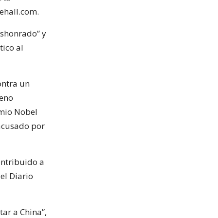
ehall.com.
deshonrado” y
ico al
ontra un
reno
emio Nobel
 acusado por
ontribuido a
el Diario
tar a China”,