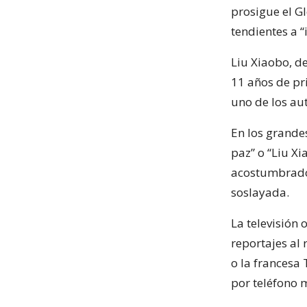
prosigue el Gl
tendientes a “
Liu Xiaobo, d
11 años de pr
uno de los au
En los grandes
paz” o “Liu X
acostumbrado
soslayada.
La televisión 
reportajes al
o la francesa 
por teléfono m