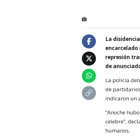
La disidencia
encarcelado 
represión tr
de anunciado
La policía det
de partidario
indicaron un 
“Anoche hubo 
celebre”, dec
humanos.