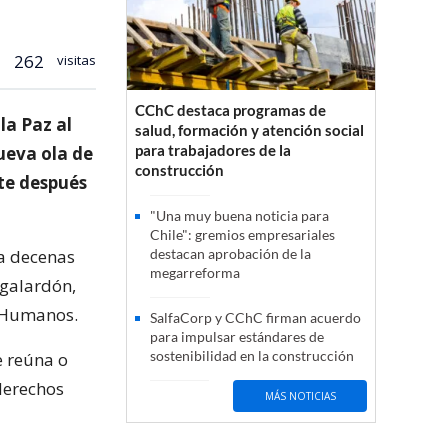
262
visitas
CChC destaca programas de
la Paz al
salud, formación y atención social
para trabajadores de la
ueva ola de
construcción
te después
"Una muy buena noticia para
Chile": gremios empresariales
 a decenas
destacan aprobación de la
megarreforma
 galardón,
s Humanos.
SalfaCorp y CChC firman acuerdo
para impulsar estándares de
sostenibilidad en la construcción
e reúna o
 derechos
MÁS NOTICIAS