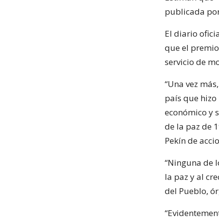
publicada por
El diario ofic
que el premio
servicio de mo
“Una vez más,
país que hizo 
económico y so
de la paz de 1
Pekín de accio
“Ninguna de l
la paz y al cr
del Pueblo, ó
“Evidentemente