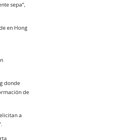
nte sepa”,
ede en Hong
on
ing donde
formación de
elicitan a
.
rta