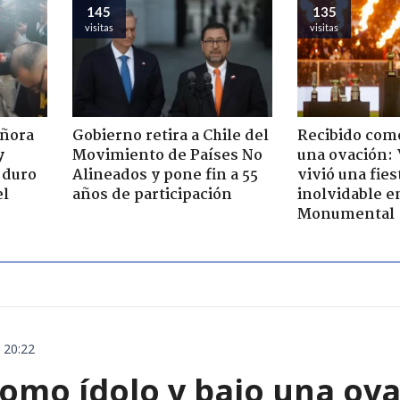
145
135
visitas
visitas
eñora
Gobierno retira a Chile del
Recibido como
y
Movimiento de Países No
una ovación:
 duro
Alineados y pone fin a 55
vivió una fies
el
años de participación
inolvidable e
Monumental
 20:22
omo ídolo y bajo una ova