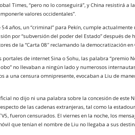
obal Times, “pero no lo conseguirá”, y China resistirá a la
imponerle valores occidentales”.
e 54 años, un “criminal” para Pekín, cumple actualmente
isión por “subversión del poder del Estado” después de 
tores de la “Carta 08″ reclamando la democratización en 
 portales de internet Sina o Sohu, las palabra “premio N
iaobo” no llevaban a ningún lado y numerosos internautas
s a una censura omnipresente, evocaban a Liu de mane
oficial no dijo ni una palabra sobre la concesión de este N
 respecto de las cadenas extranjeras, tal como la estado
TV5, fueron censurados. El viernes en la noche, los mensaj
óvil que tenían el nombre de Liu no llegaba a sus destin