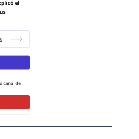
plicó el
sus
s
o canal de