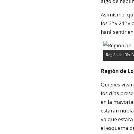
algo de nebli
Asimismo, qui
los 3º y 21º y
hará sentir e
Región del Bío-B
Región de Lo
Quienes vivan
los días pres
en la mayoría
estarán nublad
ya que estará
el esquema de