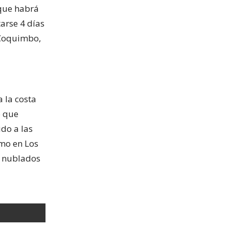
 que habrá
arse 4 días
 Coquimbo,
a la costa
o que
do a las
smo en Los
án nublados