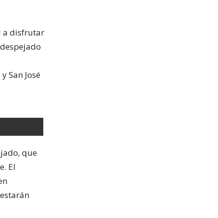
 a disfrutar
o despejado
 y San José
ejado, que
e. El
en
 estarán