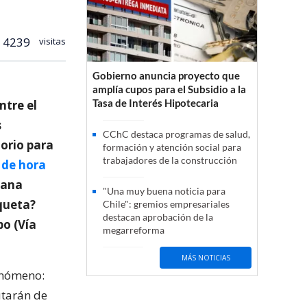
4239
visitas
Gobierno anuncia proyecto que
amplía cupos para el Subsidio a la
Tasa de Interés Hipotecaria
ntre el
s
CChC destaca programas de salud,
torio para
formación y atención social para
trabajadores de la construcción
 de hora
mana
"Una muy buena noticia para
aqueta?
Chile": gremios empresariales
destacan aprobación de la
po (Vía
megarreforma
MÁS NOTICIAS
enómeno:
rutarán de