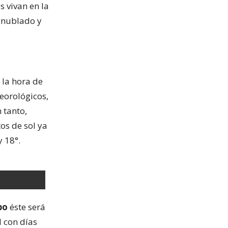
s vivan en la
o nublado y
 la hora de
teorológicos,
 tanto,
os de sol ya
y 18°.
bo
éste será
l con días