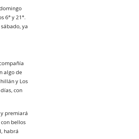
a domingo
s 6° y 21°.
y sábado, ya
n compañía
n algo de
hillán y Los
 días, con
 y premiará
 con bellos
l, habrá