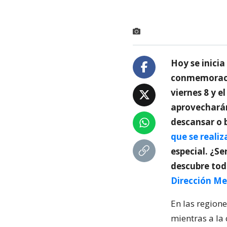
Hoy se inicia
conmemoració
viernes 8 y e
aprovecharán
descansar o b
que se realiz
especial. ¿Se
descubre todo
Dirección Me
En las region
mientras a la 