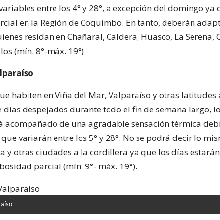
variables entre los 4° y 28°, a excepción del domingo ya
cial en la Región de Coquimbo. En tanto, deberán adapt
uienes residan en Chañaral, Caldera, Huasco, La Serena,
ilos (mín. 8°-máx. 19°)
lparaíso
ue habiten en Viña del Mar, Valparaíso y otras latitudes 
e días despejados durante todo el fin de semana largo, l
á acompañado de una agradable sensación térmica debi
que variarán entre los 5° y 28°. No se podrá decir lo mi
a y otras ciudades a la cordillera ya que los días estar
bosidad parcial (mín. 9°- máx. 19°).
raíso