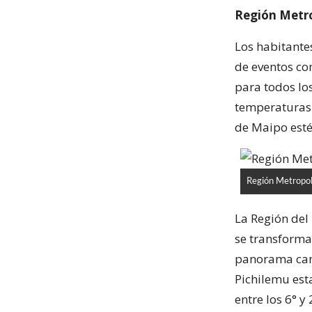
Región Metr
Los habitantes
de eventos c
para todos lo
temperaturas e
de Maipo esté
Región Metropol
La Región del
se transformar
panorama cam
Pichilemu est
entre los 6° y 