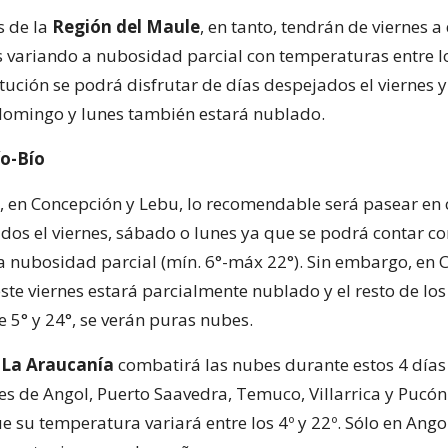
s de la
Región del Maule
, en tanto, tendrán de viernes 
 variando a nubosidad parcial con temperaturas entre lo
tución se podrá disfrutar de días despejados el viernes 
domingo y lunes también estará nublado.
ío-Bío
a, en Concepción y Lebu, lo recomendable será pasear e
idos el viernes, sábado o lunes ya que se podrá contar co
a nubosidad parcial (mín. 6°-máx 22°). Sin embargo, en C
ste viernes estará parcialmente nublado y el resto de los
e 5° y 24°, se verán puras nubes.
 La Araucanía
combatirá las nubes durante estos 4 días
es de Angol, Puerto Saavedra, Temuco, Villarrica y Pucón
ue su temperatura variará entre los 4º y 22º. Sólo en Ango