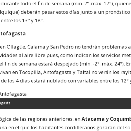
durante todo el fin de semana (mín. 2°-máx. 17°), quiene
o Iquique) deberán pasar estos días junto a un pronóstic
ntre los 13° y 18°.
ntofagasta
en Ollagüe, Calama y San Pedro no tendrán problemas a
ividades al aire libre pues, como indican los servicios me
l fin de semana estará despejado (mín. -2°. máx. 24°). En
ivan en Tocopilla, Antofagasta y Taltal no verán los rayit
 de los 4 días estará nublado con variables entre los 12° 
agasta
ógica de las regiones anteriores, en
Atacama y Coquim
na en el que los habitantes cordilleranos gozarán del so