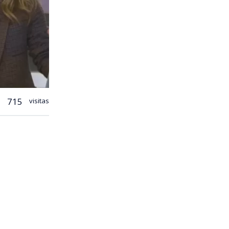
715
visitas
tre el
serían los
rrieta,