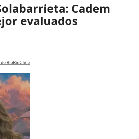
Solabarrieta: Cadem
ejor evaluados
a de BioBioChile