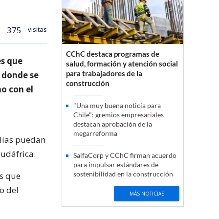
375
visitas
CChC destaca programas de
es que
salud, formación y atención social
para trabajadores de la
s donde se
construcción
o con el
"Una muy buena noticia para
Chile": gremios empresariales
destacan aprobación de la
megarreforma
ilias puedan
Sudáfrica.
SalfaCorp y CChC firman acuerdo
para impulsar estándares de
sostenibilidad en la construcción
as que
o del
MÁS NOTICIAS