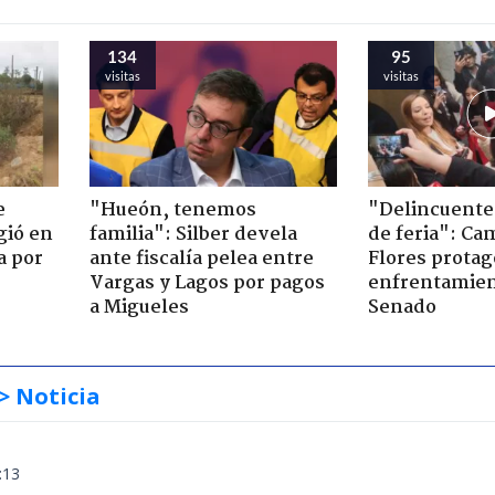
134
95
visitas
visitas
e
"Hueón, tenemos
"Delincuente
gió en
familia": Silber devela
de feria": Cam
a por
ante fiscalía pelea entre
Flores prota
Vargas y Lagos por pagos
enfrentamien
a Migueles
Senado
> Noticia
:13