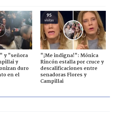
95
visitas
" y "señora
"¡Me indigna!": Mónica
pillai y
Rincón estalla por cruce y
gonizan duro
descalificaciones entre
to en el
senadoras Flores y
Campillai