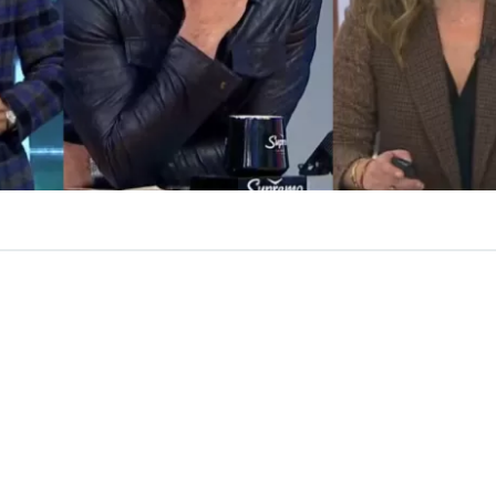
VER RESUMEN
ó un estudio donde mide el nivel de conocimiento en
s principales rostros de televisión,
además de quienes 
uados.
prendió con la irrupción del periodista
Fernando Solaba