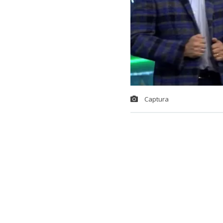
Captura
Cadem public
público de lo
mejores eval
El estudio sor