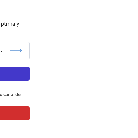
éptima y
s
o canal de