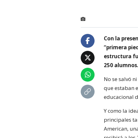
Con la prese
“primera pie
estructura f
250 alumnos
No se salvó ni
que estaban e
educacional d
Y como la idea
principales ta
American, un
recibirá a los