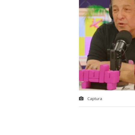
Captura
El animador
J
públicos que 
chilena estab