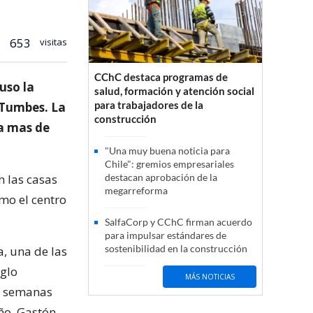
653
visitas
CChC destaca programas de
uso la
salud, formación y atención social
para trabajadores de la
 Tumbes. La
construcción
a mas de
"Una muy buena noticia para
Chile": gremios empresariales
n las casas
destacan aprobación de la
megarreforma
mo el centro
SalfaCorp y CChC firman acuerdo
para impulsar estándares de
sostenibilidad en la construcción
a, una de las
nglo
MÁS NOTICIAS
3 semanas
eño, Gastón