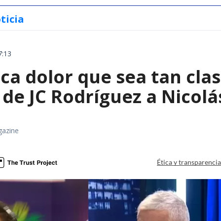
ticia
7:13
a dolor que sea tan clas
de JC Rodríguez a Nicolá
gazine
Ética y transparenci