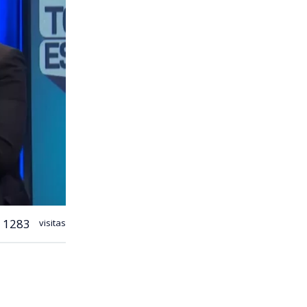
1283
visitas
mientos
 televisión