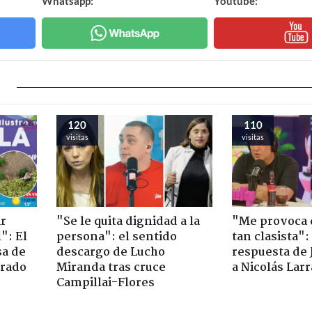
Whatsapp:
Youtube:
120
110
visitas
visitas
ir
"Se le quita dignidad a la
"Me provoca 
": El
persona": el sentido
tan clasista":
sa de
descargo de Lucho
respuesta de 
trado
Miranda tras cruce
a Nicolás Lar
Campillai-Flores