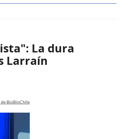
ista": La dura
s Larraín
a de BioBioChile