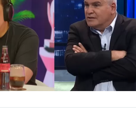
ulio César Rodríguez salió a responder los cuestiona
hizo Nicolás Larraín en su contra,
cuando afirmó que la
a “muy rasca” y que él era emblema de todo eso.