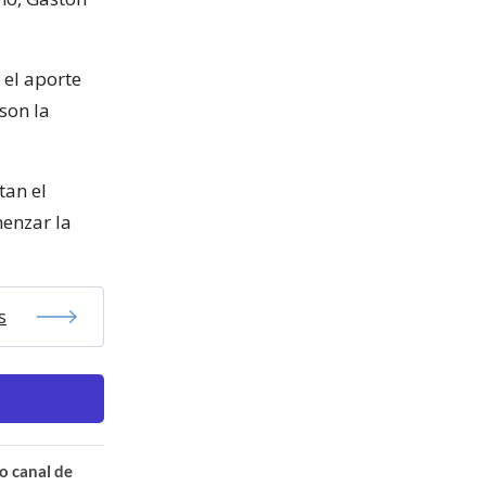
 el aporte
son la
tan el
enzar la
s
o canal de