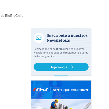
a de BioBioChile