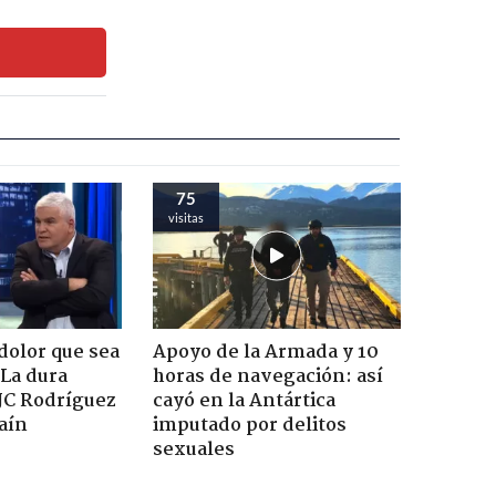
75
visitas
dolor que sea
Apoyo de la Armada y 10
 La dura
horas de navegación: así
JC Rodríguez
cayó en la Antártica
raín
imputado por delitos
sexuales