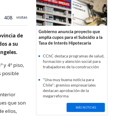
408
visitas
Gobierno anuncia proyecto que
ovincia de
amplía cupos para el Subsidio a la
Tasa de Interés Hipotecaria
dos a su
Ángeles.
CChC destaca programas de salud,
formación y atención social para
º y 4º piso,
trabajadores de la construcción
s posible
"Una muy buena noticia para
Chile": gremios empresariales
destacan aprobación de la
nterior
megarreforma
ues que son
MÁS NOTICIAS
e ellos,