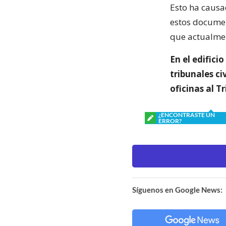
Esto ha causa
estos documen
que actualmen
En el edifici
tribunales ci
oficinas al T
¿ENCONTRASTE UN
ERROR?
Síguenos en Google News: