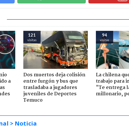
121
94
visitas
visitas
nio
Dos muertos deja colisión
La chilena qu
ido a
entre furgón y bus que
trabajo para i
ras
trasladaba a jugadores
"Te entrega l
ndes
juveniles de Deportes
millonario, p
Temuco
nal
> Noticia