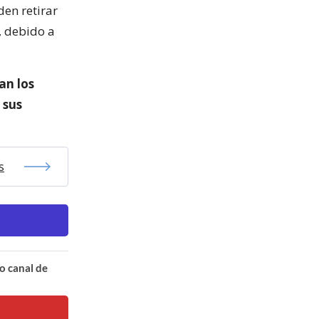
en retirar
, debido a
an los
 sus
s
o canal de