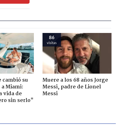
86
visitas
e cambió su
Muere a los 68 años Jorge
r a Miami:
Messi, padre de Lionel
a vida de
Messi
ero sin serlo"