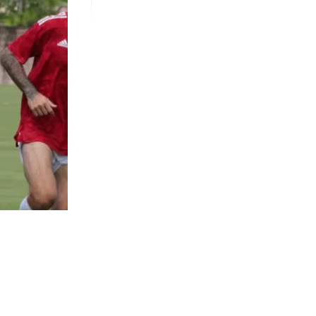
33
visitas