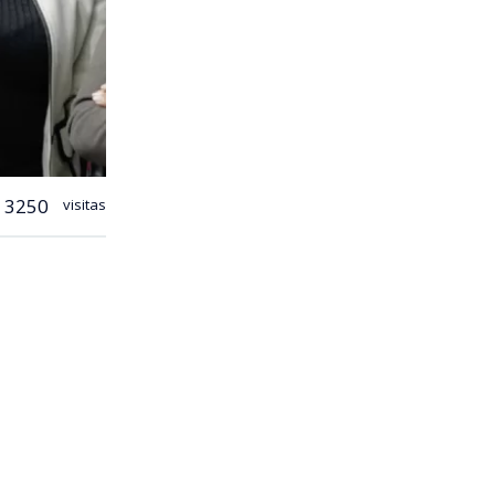
3250
visitas
a hacer un
lores (RN) y
el
ente un