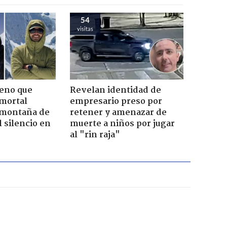
54
visitas
leno que
Revelan identidad de
 mortal
empresario preso por
 montaña de
retener y amenazar de
 silencio en
muerte a niños por jugar
al "rin raja"