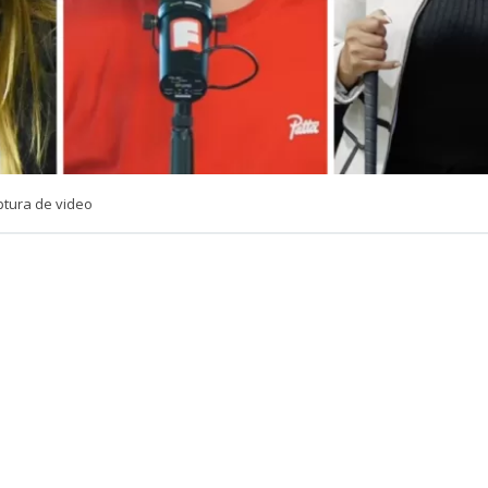
ptura de video
VER RESUMEN
e Lucho Miranda dejó un momento el humor de lado par
go tras los recientes dichos entre las senadoras Camila F
lai (IND).
cio ‘
No hacemos uno
‘ del canal Somos Fabulosos, donde 
idió un momento de seriedad para abordar detalladam