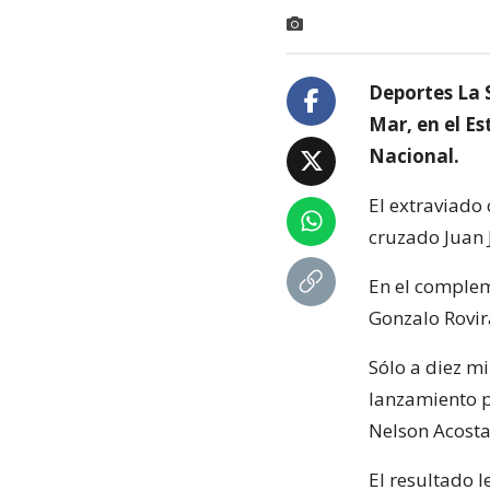
Deportes La S
Mar, en el E
Nacional.
El extraviado
cruzado Juan J
En el complem
Gonzalo Rovira
Sólo a diez m
lanzamiento p
Nelson Acosta
El resultado l