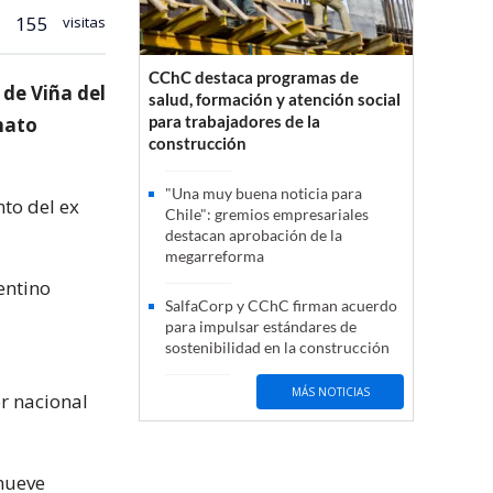
155
visitas
CChC destaca programas de
 de Viña del
salud, formación y atención social
para trabajadores de la
nato
construcción
"Una muy buena noticia para
nto del ex
Chile": gremios empresariales
destacan aprobación de la
megarreforma
entino
SalfaCorp y CChC firman acuerdo
para impulsar estándares de
sostenibilidad en la construcción
MÁS NOTICIAS
r nacional
 nueve