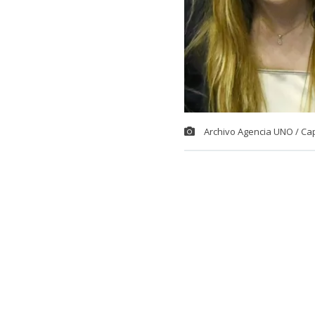
Archivo Agencia UNO / Ca
El comediant
potente descar
Fabiola Campil
Fue en el espa
comediante p