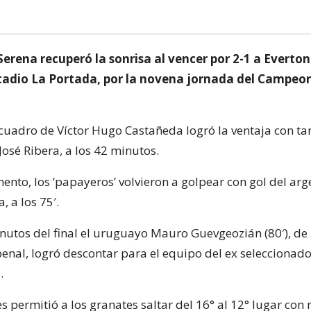
erena recuperó la sonrisa al vencer por 2-1 a Everton
stadio La Portada, por la novena jornada del Campeo
 cuadro de Víctor Hugo Castañeda logró la ventaja con ta
osé Ribera, a los 42 minutos.
ento, los ‘papayeros’ volvieron a golpear con gol del arg
, a los 75′.
inutos del final el uruguayo Mauro Guevgeozián (80′), de
enal, logró descontar para el equipo del ex seleccionado
.
es permitió a los granates saltar del 16° al 12° lugar con