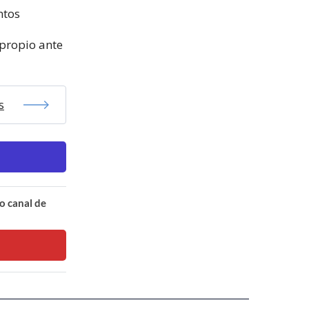
ntos
 propio ante
s
o canal de