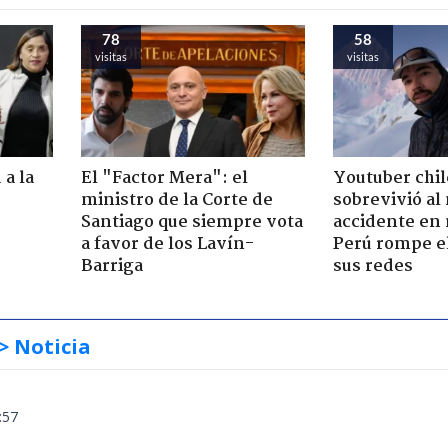
78
58
visitas
visitas
 a la
El "Factor Mera": el
Youtuber chi
o
ministro de la Corte de
sobrevivió al
Santiago que siempre vota
accidente en
a favor de los Lavín-
Perú rompe el
Barriga
sus redes
> Noticia
:57