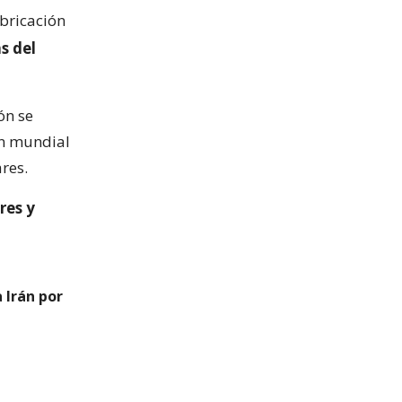
abricación
s del
ón se
ón mundial
res.
res y
 Irán por