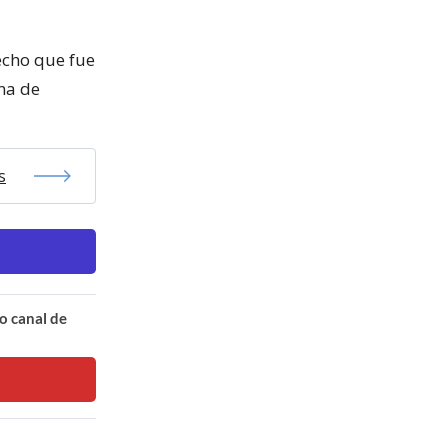
echo que fue
ona de
s
o canal de