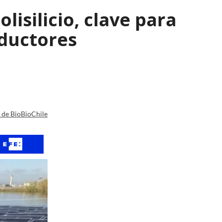
isilicio, clave para
nductores
a de BioBioChile