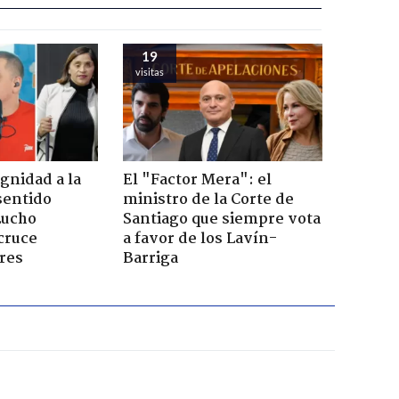
19
visitas
ignidad a la
El "Factor Mera": el
sentido
ministro de la Corte de
Lucho
Santiago que siempre vota
cruce
a favor de los Lavín-
res
Barriga