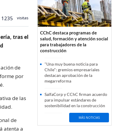
1235
visitas
CChC destaca programas de
ría, tras el
salud, formación y atención social
para trabajadores de la
ad
construcción
"Una muy buena noticia para
iación de
Chile": gremios empresariales
onforme por
destacan aprobación de la
megarreforma
é.
SalfaCorp y CChC firman acuerdo
ativa de las
para impulsar estándares de
sostenibilidad en la construcción
tidad.
MÁS NOTICIAS
ional de
á atenta a