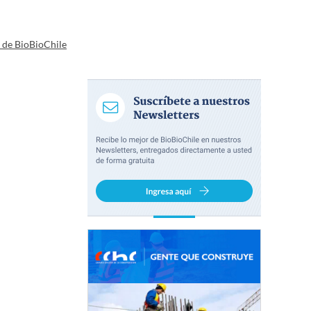
a de BioBioChile