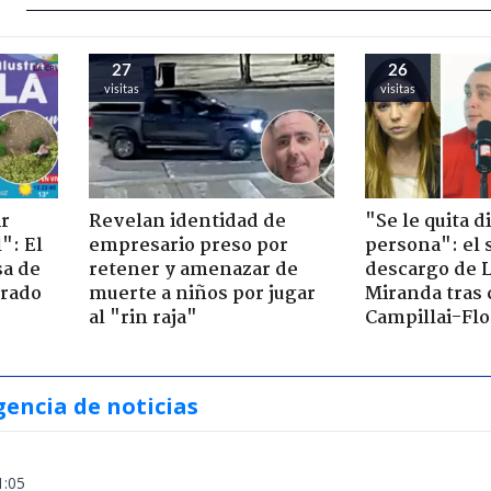
27
26
visitas
visitas
ir
Revelan identidad de
"Se le quita d
": El
empresario preso por
persona": el 
sa de
retener y amenazar de
descargo de 
trado
muerte a niños por jugar
Miranda tras 
al "rin raja"
Campillai-Flo
gencia de noticias
1:05