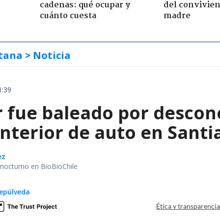
cadenas: qué ocupar y
del convivien
cuánto cuesta
madre
tana
> Noticia
1:39
 fue baleado por descon
interior de auto en Santi
ez
r nocturno en BioBioChile
epúlveda
Ética y transparenci