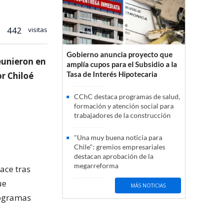
442
visitas
Gobierno anuncia proyecto que
eunieron en
amplía cupos para el Subsidio a la
Tasa de Interés Hipotecaria
or Chiloé
CChC destaca programas de salud,
formación y atención social para
trabajadores de la construcción
"Una muy buena noticia para
Chile": gremios empresariales
destacan aprobación de la
megarreforma
ace tras
ue
MÁS NOTICIAS
rogramas