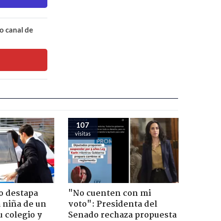
o canal de
107
visitas
o destapa
"No cuenten con mi
 niña de un
voto": Presidenta del
u colegio y
Senado rechaza propuesta