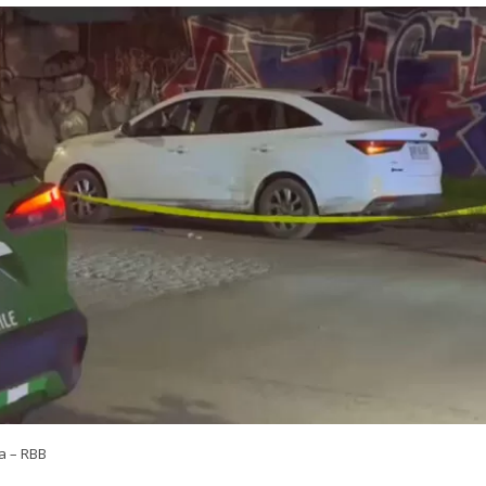
a – RBB