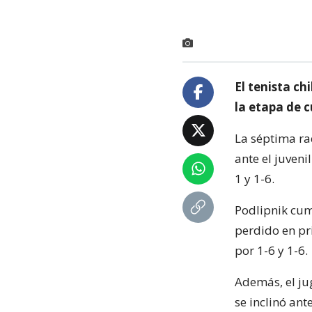
El tenista ch
la etapa de c
La séptima ra
ante el juveni
1 y 1-6.
Podlipnik cum
perdido en pr
por 1-6 y 1-6.
Además, el ju
se inclinó ant