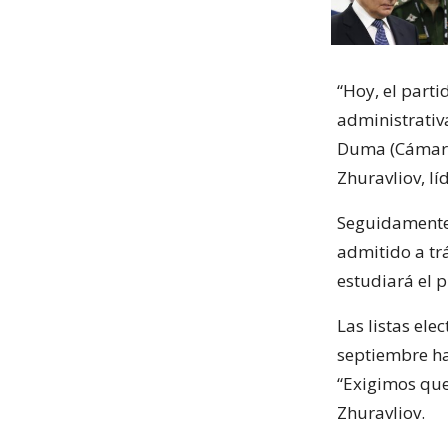
“Hoy, el part
administrativa
Duma (Cámara 
Zhuravliov, lí
Seguidamente,
admitido a trá
estudiará el 
Las listas ele
septiembre ha
“Exigimos que 
Zhuravliov.