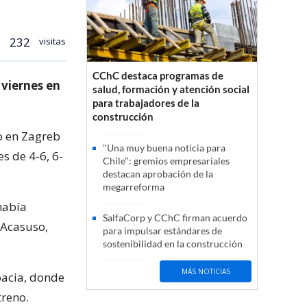
232
visitas
CChC destaca programas de
 viernes en
salud, formación y atención social
para trabajadores de la
construcción
o en Zagreb
"Una muy buena noticia para
es de 4-6, 6-
Chile": gremios empresariales
destacan aprobación de la
megarreforma
había
SalfaCorp y CChC firman acuerdo
 Acasuso,
para impulsar estándares de
sostenibilidad en la construcción
MÁS NOTICIAS
oacia, donde
treno.