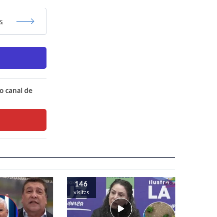
s
o canal de
146
visitas