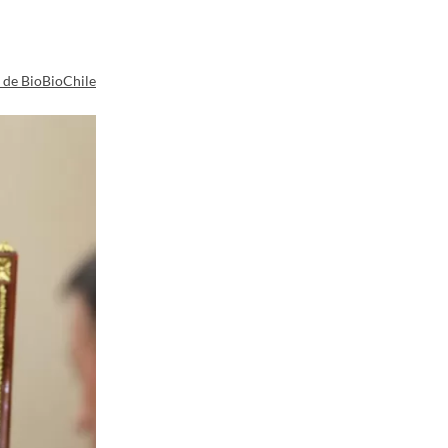
a de BioBioChile