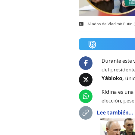
Aliados de Vladimir Putin 
Durante este v
del president
Yábloko,
únic
Rídina es una 
elección, pese
Lee también...