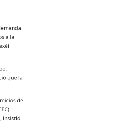
a demanda
os a la
exéi
po,
ció que la
omicios de
CEC).
 insistió