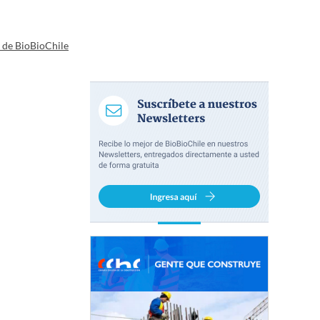
a de BioBioChile