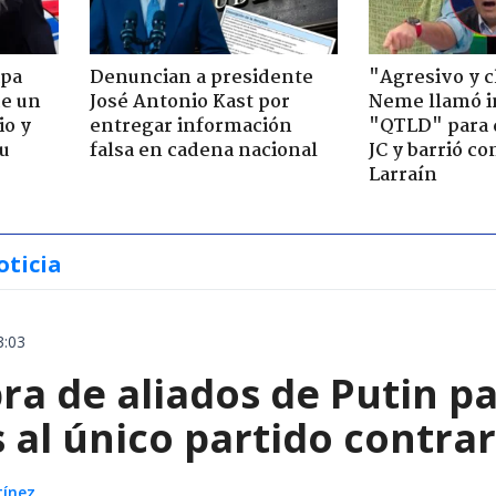
apa
Denuncian a presidente
"Agresivo y c
de un
José Antonio Kast por
Neme llamó i
io y
entregar información
"QTLD" para 
su
falsa en cadena nacional
JC y barrió co
Larraín
oticia
3:03
a de aliados de Putin par
 al único partido contrar
tínez