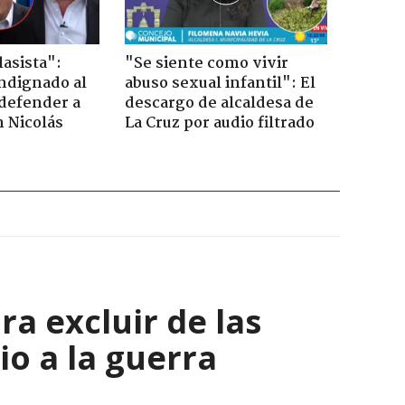
lasista":
"Se siente como vivir
ndignado al
abuso sexual infantil": El
defender a
descargo de alcaldesa de
n Nicolás
La Cruz por audio filtrado
a excluir de las
io a la guerra