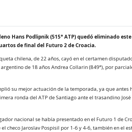
ileno Hans Podlipnik (515° ATP) quedó eliminado este
uartos de final del Futuro 2 de Croacia.
queta chilena, de 22 años, cayó en el certamen disputad
l argentino de 18 años Andrea Collarin (849°), por parcial
plió su mejor actuación de la temporada, ya que antes 
imera ronda del ATP de Santiago ante el trasandino José
gador nacional se había presentado en el Futuro 1 de Cr
e el checo Jaroslav Pospisil por 1-6 y 4-6, también en el es