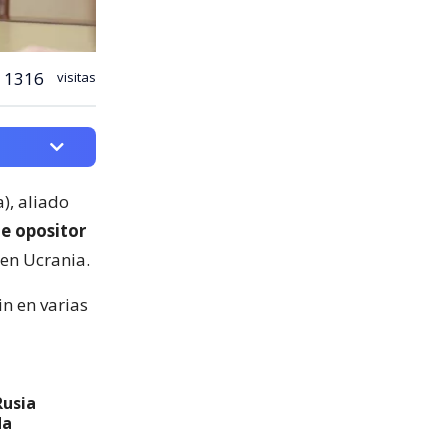
1316
visitas
), aliado
te opositor
en Ucrania.
in en varias
Rusia
da