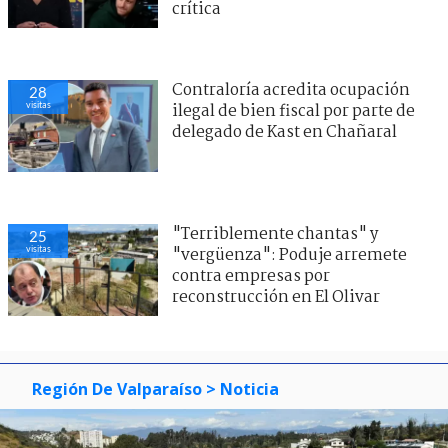
crítica
Contraloría acredita ocupación
28
visitas
ilegal de bien fiscal por parte de
delegado de Kast en Chañaral
"Terriblemente chantas" y
25
visitas
"vergüenza": Poduje arremete
contra empresas por
reconstrucción en El Olivar
Región De Valparaíso
> Noticia