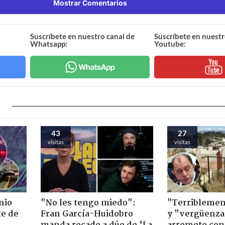
Mostrar Comentarios
Suscríbete en nuestro canal de
Suscríbete en nuestr
Whatsapp:
Youtube:
43
27
visitas
visitas
nio
"No les tengo miedo":
"Terriblemen
te de
Fran García-Huidobro
y "vergüenza