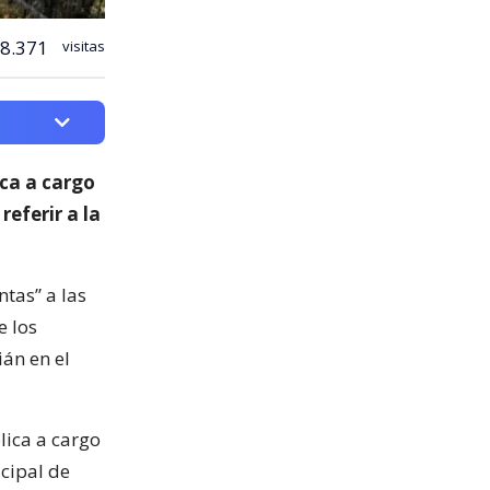
8.371
visitas
ica a cargo
 referir a la
ntas” a las
e los
ián en el
lica a cargo
icipal de