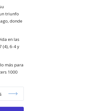
su
un triunfo
iago, donde
ida en las
 (4), 6-4 y
llo más para
ters 1000
s