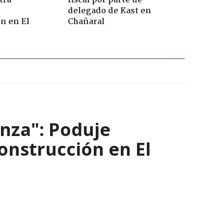
tra
fiscal por parte de
r
delegado de Kast en
n en El
Chañaral
nza": Poduje
nstrucción en El