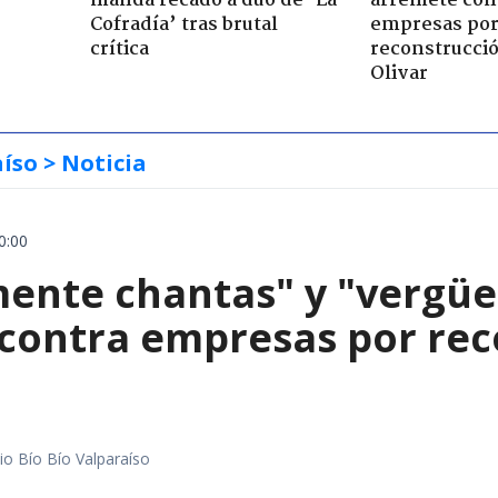
manda recado a dúo de ’La
arremete con
Cofradía’ tras brutal
empresas po
crítica
reconstrucció
Olivar
aíso
> Noticia
0:00
mente chantas" y "vergüe
contra empresas por reco
io Bío Bío Valparaíso