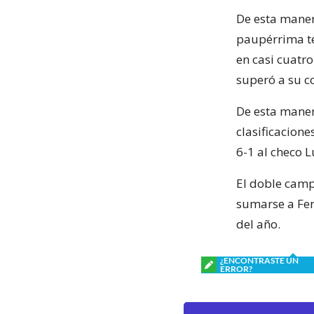
De esta maner
paupérrima te
en casi cuatr
superó a su c
De esta manera
clasificacione
6-1 al checo L
El doble camp
sumarse a Fer
del año.
¿ENCONTRASTE UN
ERROR?