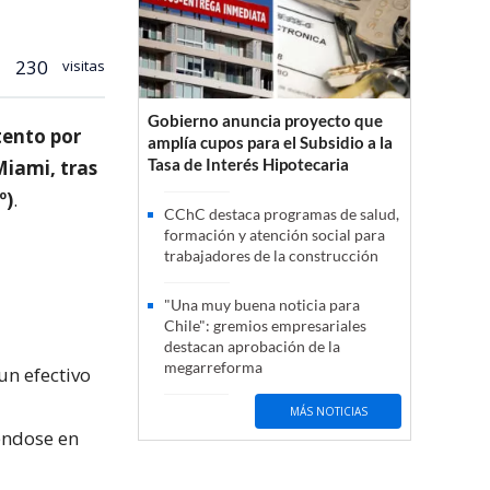
230
visitas
Gobierno anuncia proyecto que
ntento por
amplía cupos para el Subsidio a la
Tasa de Interés Hipotecaria
Miami, tras
º)
.
CChC destaca programas de salud,
formación y atención social para
trabajadores de la construcción
"Una muy buena noticia para
Chile": gremios empresariales
destacan aprobación de la
megarreforma
un efectivo
MÁS NOTICIAS
iéndose en