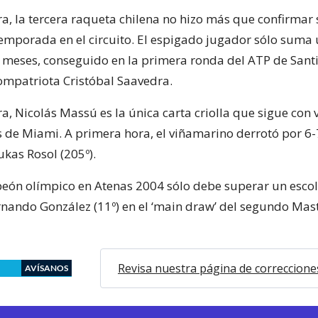
a, la tercera raqueta chilena no hizo más que confirmar 
mporada en el circuito. El espigado jugador sólo suma 
o meses, conseguido en la primera ronda del ATP de Sant
ompatriota Cristóbal Saavedra.
, Nicolás Massú es la única carta criolla que sigue con v
s de Miami. A primera hora, el viñamarino derrotó por 6-7
ukas Rosol (205º).
eón olímpico en Atenas 2004 sólo debe superar un esco
nando González (11º) en el ‘main draw’ del segundo Mas
Revisa nuestra página de correccione
AVÍSANOS