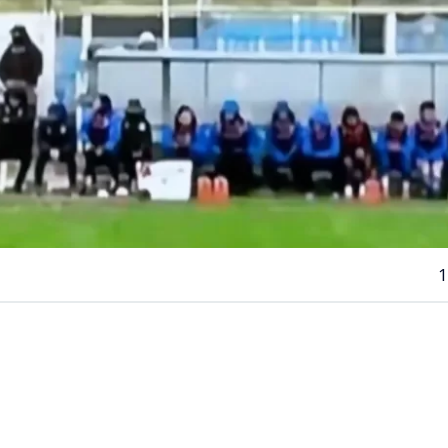
1
VER RESUMEN
ituación se vivió este sábado en la
Segunda División del
 cual generó un accidente automovilístico a las afueras 