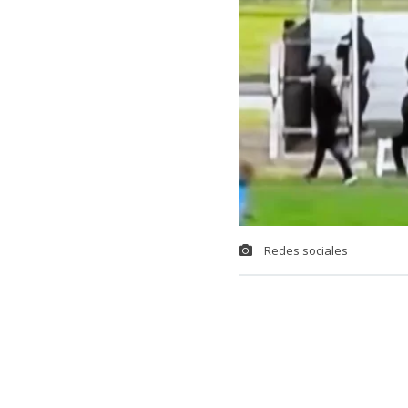
Redes sociales
Una insólita s
uruguayo,
la