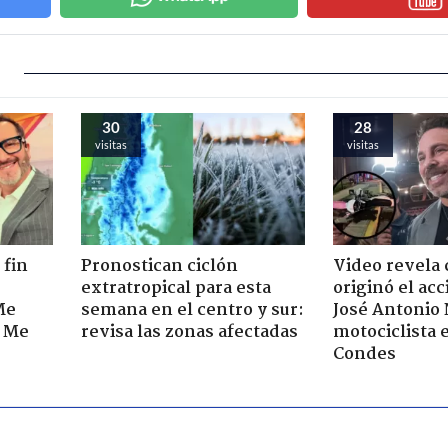
30
28
visitas
visitas
 fin
Pronostican ciclón
Video revela
extratropical para esta
originó el ac
Me
semana en el centro y sur:
José Antonio
. Me
revisa las zonas afectadas
motociclista 
Condes