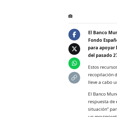
El Banco Mun
Fondo Español
para apoyar l
del pasado 27
Estos recurso
recopilación 
lleve a cabo 
El Banco Mund
respuesta de e
situación” pa
un movimiento