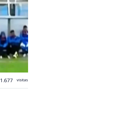
1.677
visitas
 fútbol
del Parque