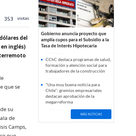
353
visitas
Gobierno anuncia proyecto que
dólares del
amplía cupos para el Subsidio a la
Tasa de Interés Hipotecaria
 en inglés)
l terremoto
CChC destaca programas de salud,
formación y atención social para
trabajadores de la construcción
de
"Una muy buena noticia para
de que se
Chile": gremios empresariales
destacan aprobación de la
megarreforma
 de su
MÁS NOTICIAS
sala de
isis Camps,
nco que