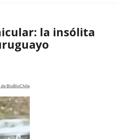
ular: la insólita
 uruguayo
a de BioBioChile