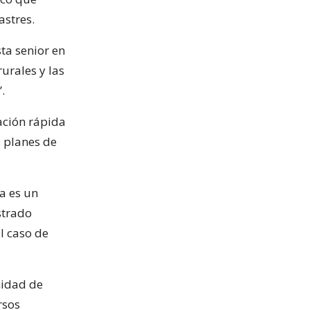
astres.
sta senior en
urales y las
.
ación rápida
s planes de
a es un
strado
l caso de
nidad de
rsos