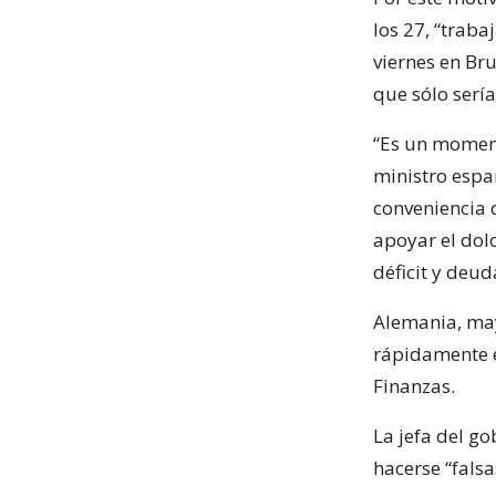
los 27, “traba
viernes en Br
que sólo serí
“Es un moment
ministro espa
conveniencia 
apoyar el dol
déficit y deud
Alemania, may
rápidamente e
Finanzas.
La jefa del g
hacerse “falsa