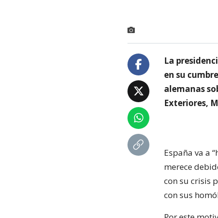
La presidenc
en su cumbre
alemanas sobr
Exteriores, 
España va a “
merece debido
con su crisis 
con sus homól
Por este motiv