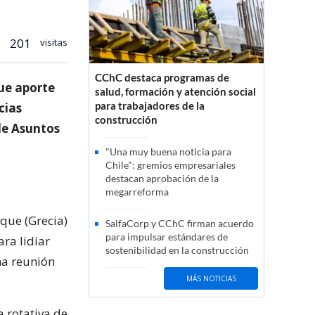
201
visitas
CChC destaca programas de
que aporte
salud, formación y atención social
para trabajadores de la
cias
construcción
 de Asuntos
"Una muy buena noticia para
Chile": gremios empresariales
destacan aprobación de la
megarreforma
 que (Grecia)
SalfaCorp y CChC firman acuerdo
para impulsar estándares de
ra lidiar
sostenibilidad en la construcción
na reunión
MÁS NOTICIAS
a rotativa de