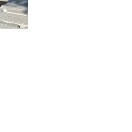
1097
visitas
jueves la
as
abricación
s del
ón se