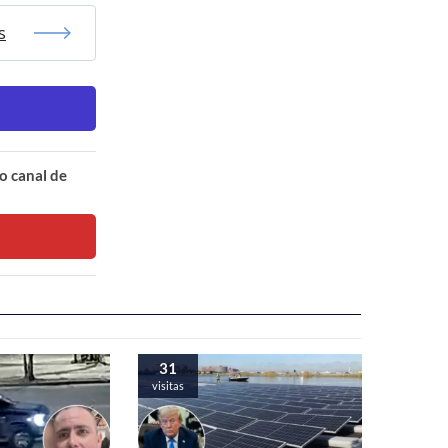
s
o canal de
31
visitas