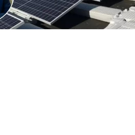
VER RESUMEN
 de Estados Unidos (EEUU), Donald Trump, anunció este 
 un arancel del 15% y un sistema de precios mínimos a l
de polisilicio y sus derivados, el insumo clave para la f
lares y semiconductores
, al considerar que
esas compra
resentan una amenaza para la seguridad nacional
.
clamación no menciona expresamente a China, la decisi