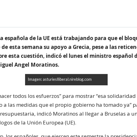
ia española de la UE está trabajando para que el blo
 de esta semana su apoyo a Grecia, pese a las reticen
e esta cuestión, indicó el lunes el ministro español
Miguel Angel Moratinos.
Imagen: asturieslliberal.nireblog.com
hacer todos los esfuerzos” para mostrar “esa solidaridad
 a las medidas que el propio gobierno ha tomado ya” pa
presupuestaria, indicó Moratinos al llegar a Bruselas a u
ogos de la Unión Europea (UE).
o, los españoles, que ejercen este semestre la presidenci