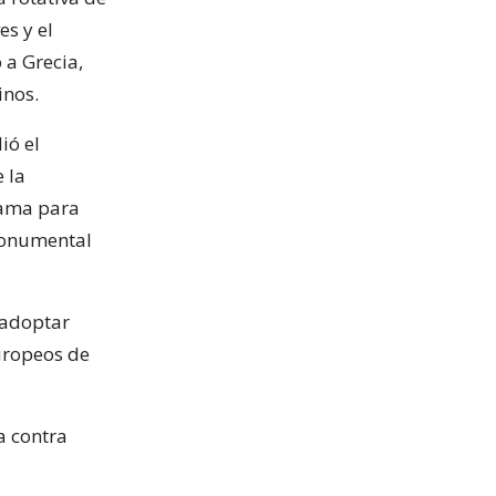
es y el
 a Grecia,
inos.
ió el
 la
lama para
monumental
 adoptar
uropeos de
a contra