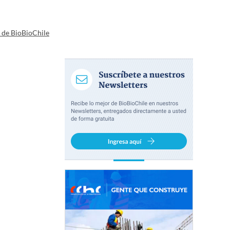
a de BioBioChile