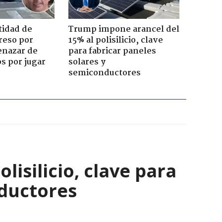
tidad de
Trump impone arancel del
reso por
15% al polisilicio, clave
enazar de
para fabricar paneles
s por jugar
solares y
semiconductores
isilicio, clave para
nductores