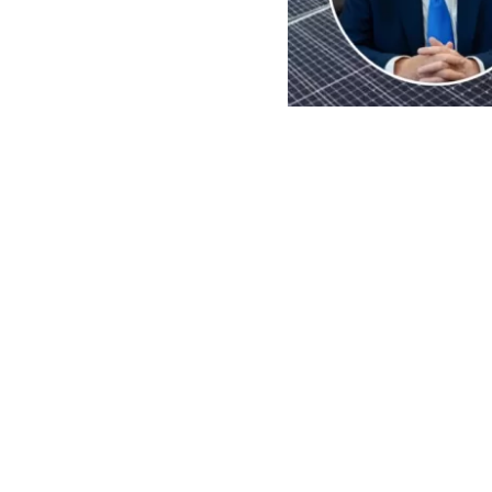
EFE | Edición BBCL
El
presidente
imposición de
importaciones 
de paneles so
exterior rep
Aunque la pro