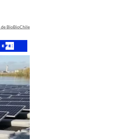
a de BioBioChile