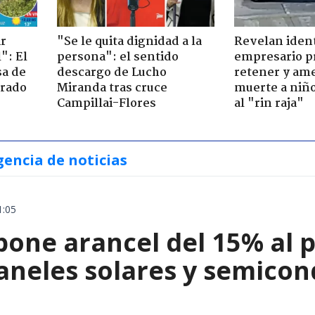
ir
"Se le quita dignidad a la
Revelan iden
": El
persona": el sentido
empresario p
sa de
descargo de Lucho
retener y am
trado
Miranda tras cruce
muerte a niño
Campillai-Flores
al "rin raja"
gencia de noticias
1:05
ne arancel del 15% al pol
paneles solares y semico