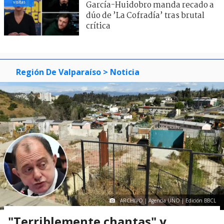
visitas
García-Huidobro manda recado a
dúo de ’La Cofradía’ tras brutal
crítica
Región De Valparaíso
> Noticia
ARCHIVO | Agencia UNO | Edición BBCL
"Terriblemente chantas" y