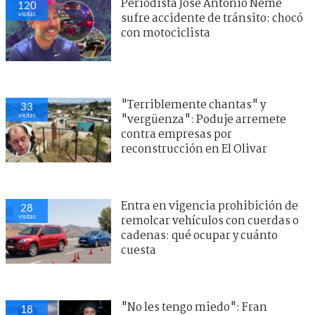
Periodista José Antonio Neme
120
visitas
sufre accidente de tránsito: chocó
con motociclista
"Terriblemente chantas" y
33
visitas
"vergüenza": Poduje arremete
contra empresas por
reconstrucción en El Olivar
Entra en vigencia prohibición de
28
visitas
remolcar vehículos con cuerdas o
cadenas: qué ocupar y cuánto
cuesta
"No les tengo miedo": Fran
18