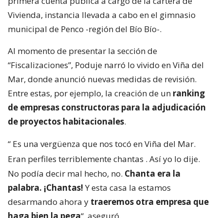
primera cuenta pública a cargo de la cartera de
Vivienda, instancia llevada a cabo en el gimnasio
municipal de Penco -región del Bío Bío-.
Al momento de presentar la sección de
“Fiscalizaciones”, Poduje narró lo vivido en Viña del
Mar, donde anunció nuevas medidas de revisión.
Entre estas, por ejemplo, la creación de un
ranking
de empresas constructoras para la adjudicación
de proyectos habitacionales
.
“
Es una vergüenza que nos tocó en Viña del Mar.
Eran perfiles terriblemente chantas
. Así yo lo dije.
No podía decir mal hecho, no.
Chanta era la
palabra. ¡Chantas!
Y esta casa la estamos
desarmando ahora y
traeremos otra empresa que
haga bien la pega
“, aseguró.