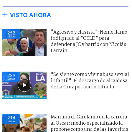
VISTO AHORA
"Agresivo y clasista": Neme llamó
252
visitas
indignado al "QTLD" para
defender a JC y barrió con Nicolás
Larraín
"Se siente como vivir abuso sexual
229
visitas
infantil": El descargo de alcaldesa
de La Cruz por audio filtrado
Mariana di Girolamo en la carrera
214
visitas
al Oscar: medio especializado la
propone como una de las favoritas