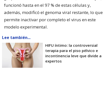
funcionó hasta en el 97 % de estas células y,
además, modificó el genoma viral restante, lo que
permite inactivar por completo el virus en este
modelo experimental.
Lee también...
HIFU íntimo: la controversial
terapia para el piso pélvico e
incontinencia leve que divide a
expertos
Según detalló este domingo en un comunicado la
consejería de Universidad del Gobierno regional de
Andalucía (donde se ubica Granada), los
investigadores utilizaron CRISPR-SaCas9, unas
‘tijeras moleculares’ guiadas que cortan el material