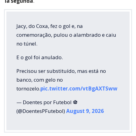
la segunda
.
Jacy, do Coxa, fez o gol e, na
comemoração, pulou o alambrado e caiu
no túnel.
E o gol foi anulado.
Precisou ser substituído, mas está no
banco, com gelo no
tornozelo.
pic.twitter.com/vtBgAXTSww
— Doentes por Futebol ⚽
(@DoentesPFutebol)
August 9, 2026