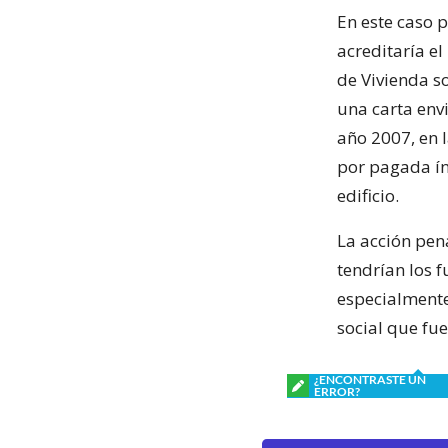
En este caso 
acreditaría e
de Vivienda so
una carta envi
año 2007, en l
por pagada ín
edificio.
La acción pen
tendrían los f
especialmente
social que fu
¿ENCONTRASTE UN
ERROR?