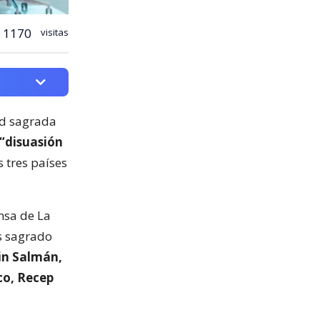
1170
visitas
ad sagrada
 “disuasión
 tres países
nsa de La
s sagrado
in Salmán,
co, Recep