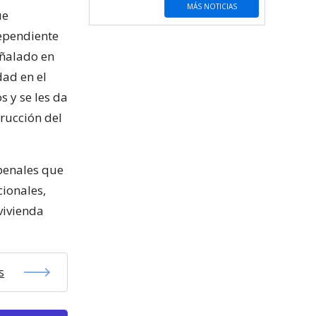
MÁS NOTICIAS
ue
dependiente
eñalado en
dad en el
s y se les da
trucción del
penales que
cionales,
vivienda
s