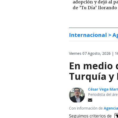
adopción y dejó al p
de ’Tu Día’ llorando
Internacional
> A
Viernes 07 Agosto, 2026 | 1
En medio d
Turquía y
César Vega Mar
Periodista del ár
Con información de
Agencia
Seguimos criterios de