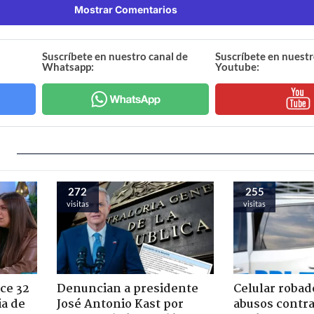
Mostrar Comentarios
Suscríbete en nuestro canal de
Suscríbete en nuestr
Whatsapp:
Youtube:
272
255
visitas
visitas
ce 32
Denuncian a presidente
Celular robad
ia de
José Antonio Kast por
abusos contra