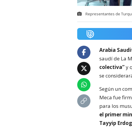
Representantes de Turquía
Arabia Saudi
saudí de La 
colectiva”
y q
se considerará
Según un comu
Meca fue firm
para los mus
el primer min
Tayyip Erdog