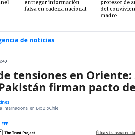
anel
entregar información
profesor de s
falsa en cadena nacional
del convivien
madre
gencia de noticias
6:40
e tensiones en Oriente: 
 Pakistán firman pacto d
tínez
ea Internacional en BioBioChile
 EFE
Ética y transparenci