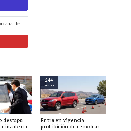
o canal de
244
visitas
o destapa
Entra en vigencia
 niña de un
prohibición de remolcar