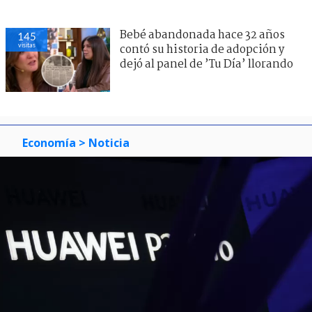
Bebé abandonada hace 32 años
145
visitas
contó su historia de adopción y
dejó al panel de ’Tu Día’ llorando
Economía
> Noticia