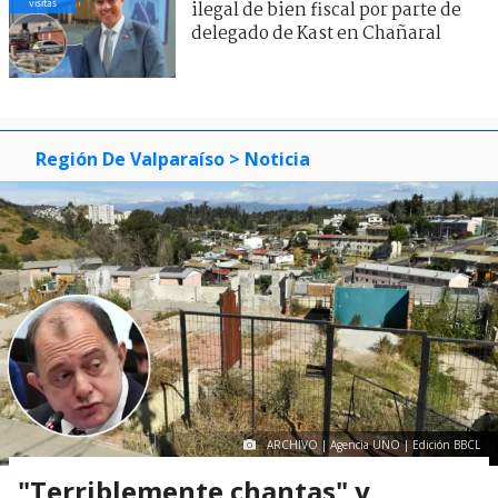
visitas
ilegal de bien fiscal por parte de
delegado de Kast en Chañaral
Región De Valparaíso
> Noticia
ARCHIVO | Agencia UNO | Edición BBCL
"Terriblemente chantas" y