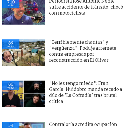
Periodista José Antonio Neme
710
visitas
sufre accidente de tránsito: chocó
con motociclista
"Terriblemente chantas" y
89
visitas
"vergüenza": Poduje arremete
contra empresas por
reconstrucción en El Olivar
"No les tengo miedo": Fran
80
visitas
García-Huidobro manda recado a
dúo de ’La Cofradía’ tras brutal
crítica
Contraloría acredita ocupación
54