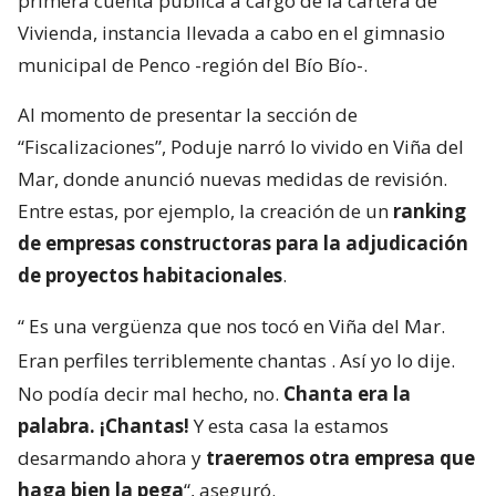
primera cuenta pública a cargo de la cartera de
Vivienda, instancia llevada a cabo en el gimnasio
municipal de Penco -región del Bío Bío-.
Al momento de presentar la sección de
“Fiscalizaciones”, Poduje narró lo vivido en Viña del
Mar, donde anunció nuevas medidas de revisión.
Entre estas, por ejemplo, la creación de un
ranking
de empresas constructoras para la adjudicación
de proyectos habitacionales
.
“
Es una vergüenza que nos tocó en Viña del Mar.
Eran perfiles terriblemente chantas
. Así yo lo dije.
No podía decir mal hecho, no.
Chanta era la
palabra. ¡Chantas!
Y esta casa la estamos
desarmando ahora y
traeremos otra empresa que
haga bien la pega
“, aseguró.