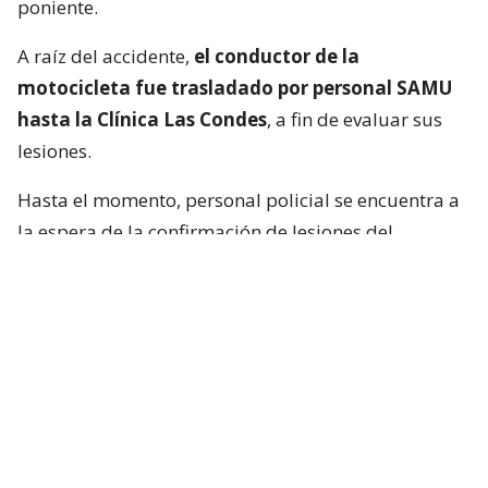
poniente.
A raíz del accidente,
el conductor de la
motocicleta fue trasladado por personal SAMU
hasta la Clínica Las Condes
, a fin de evaluar sus
lesiones.
Hasta el momento, personal policial se encuentra a
la espera de la confirmación de lesiones del
conductor de la motocicleta, así como las
instrucciones de fiscalía.
Francisca García-Huidobro habló con
el periodista
En medio del programa de Chilevisión,
Francisca
García-Huidobro mencionó que habló