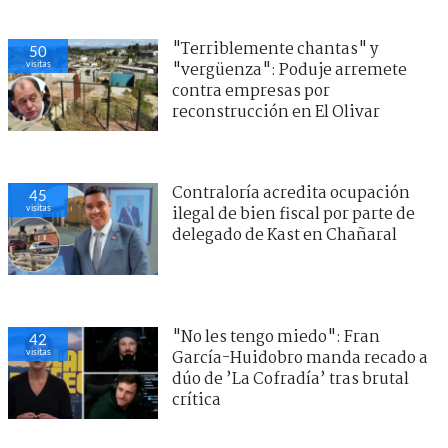
"Terriblemente chantas" y
50
visitas
"vergüenza": Poduje arremete
contra empresas por
reconstrucción en El Olivar
Contraloría acredita ocupación
45
visitas
ilegal de bien fiscal por parte de
delegado de Kast en Chañaral
"No les tengo miedo": Fran
42
visitas
García-Huidobro manda recado a
dúo de ’La Cofradía’ tras brutal
crítica