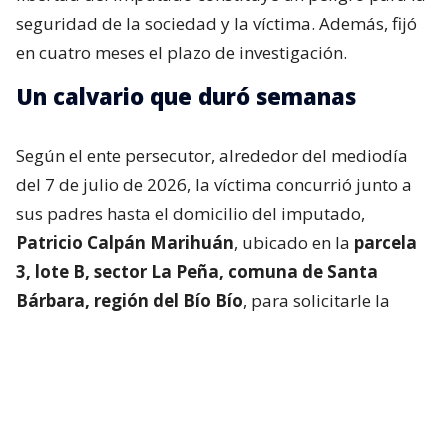
seguridad de la sociedad y la víctima. Además, fijó
en cuatro meses el plazo de investigación.
Un calvario que duró semanas
Según el ente persecutor, alrededor del mediodía
del 7 de julio de 2026, la víctima concurrió junto a
sus padres hasta el domicilio del imputado,
Patricio Calpán Marihuán
, ubicado en la
parcela
3, lote B, sector La Peña, comuna de Santa
Bárbara, región del Bío Bío
, para solicitarle la
devolución de una motosierra que le habían
prestado.
El imputado aceptó entregar la especie,
bajo la
condición de que la víctima se quedara a