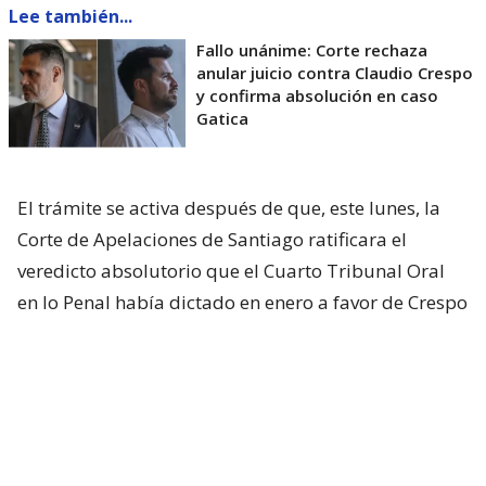
Lee también...
Fallo unánime: Corte rechaza
anular juicio contra Claudio Crespo
y confirma absolución en caso
Gatica
El trámite se activa después de que, este lunes, la
Corte de Apelaciones de Santiago ratificara el
veredicto absolutorio que el Cuarto Tribunal Oral
en lo Penal había dictado en enero a favor de Crespo
por el caso de apremios ilegítimos.
La justicia había establecido que él efectuó los
disparos que cegaron al diputado Gustavo Gatica
durante los disturbios registrados el 8 de
noviembre de 2019 en Plaza Baquedano.
Pero