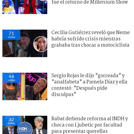
fue el retorno de Millenium Show
Cecilia Gutiérrez reveló que Neme
71
visitas
habría sufrido crisis mientras
grababa tras chocar a motociclista
Sergio Rojas le dijo "gorreada" y
44
visitas
"analfabeta" a Pamela Díaz y ella
contestó: "Después pide
disculpas"
Rabat defiende reforma al INDH y
32
visitas
choca con Ljubetic por facultad
para presentar querellas