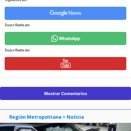
Suscríbete en:
Suscríbete en:
Mostrar Comentarios
Región Metropolitana
> Noticia