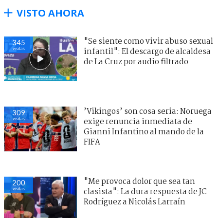
VISTO AHORA
"Se siente como vivir abuso sexual
345
visitas
infantil": El descargo de alcaldesa
de La Cruz por audio filtrado
’Vikingos’ son cosa seria: Noruega
309
visitas
exige renuncia inmediata de
Gianni Infantino al mando de la
FIFA
"Me provoca dolor que sea tan
200
visitas
clasista": La dura respuesta de JC
Rodríguez a Nicolás Larraín