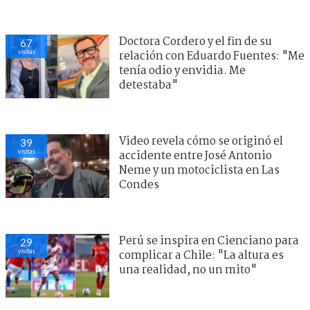
Doctora Cordero y el fin de su
67
visitas
relación con Eduardo Fuentes: "Me
tenía odio y envidia. Me
detestaba"
Video revela cómo se originó el
39
visitas
accidente entre José Antonio
Neme y un motociclista en Las
Condes
Perú se inspira en Cienciano para
29
visitas
complicar a Chile: "La altura es
una realidad, no un mito"