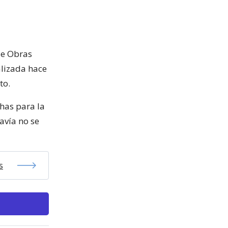
de Obras
alizada hace
to.
chas para la
avía no se
s