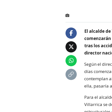
El alcalde de
comenzarán l
tras los acci
director naci
Según el dire
días comenzar
contemplan ab
ella, pasaría 
Para el alcald
Villarrica se
estructurales 