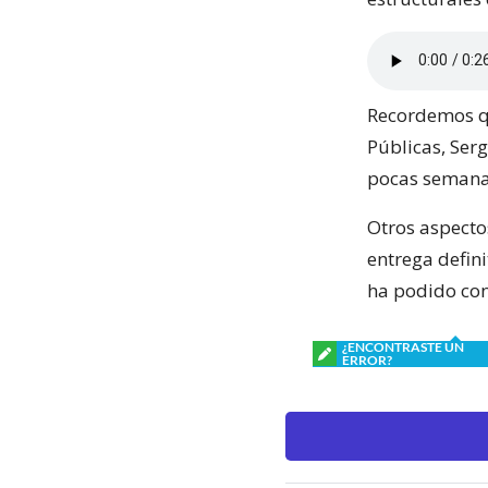
Recordemos qu
Públicas, Serg
pocas semanas
Otros aspecto
entrega defin
ha podido con
¿ENCONTRASTE UN
ERROR?