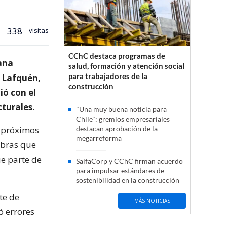
338
visitas
CChC destaca programas de
mana
salud, formación y atención social
para trabajadores de la
 Lafquén,
construcción
ió con el
cturales
.
"Una muy buena noticia para
Chile": gremios empresariales
s próximos
destacan aprobación de la
megarreforma
obras que
ue parte de
SalfaCorp y CChC firman acuerdo
para impulsar estándares de
sostenibilidad en la construcción
te de
MÁS NOTICIAS
ó errores