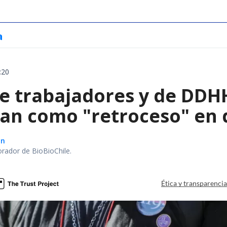
a
:20
e trabajadores y de DDHH
can como "retroceso" en 
ón
orador de BioBioChile.
Ética y transparenci