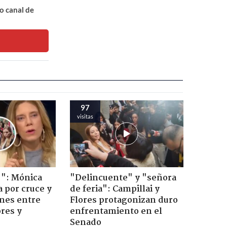
o canal de
97
visitas
!": Mónica
"Delincuente" y "señora
a por cruce y
de feria": Campillai y
ones entre
Flores protagonizan duro
res y
enfrentamiento en el
Senado