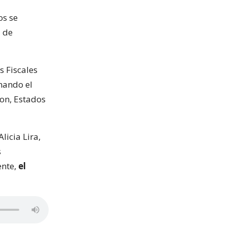
os se
a de
s Fiscales
mando el
ton, Estados
licia Lira,
s
ente,
el