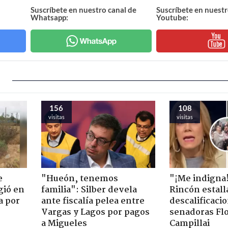
Suscríbete en nuestro canal de
Suscríbete en nuestr
Whatsapp:
Youtube:
156
108
visitas
visitas
e
"Hueón, tenemos
"¡Me indigna
gió en
familia": Silber devela
Rincón estall
a por
ante fiscalía pelea entre
descalificaci
Vargas y Lagos por pagos
senadoras Flo
a Migueles
Campillai