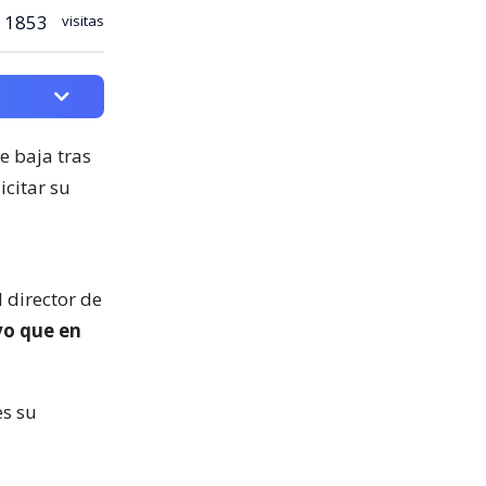
1853
visitas
e baja tras
icitar su
 director de
vo que en
es su