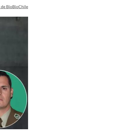
a de BioBioChile