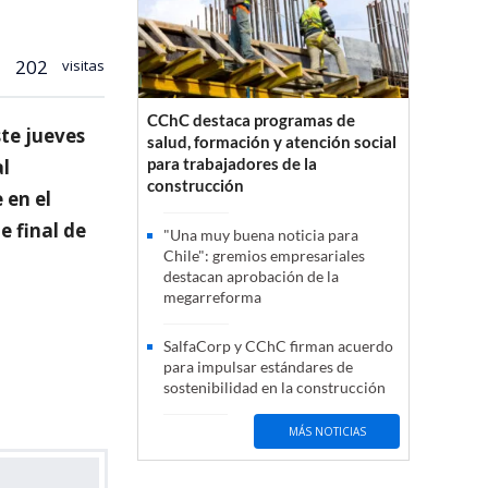
202
visitas
CChC destaca programas de
te jueves
salud, formación y atención social
para trabajadores de la
al
construcción
 en el
e final de
"Una muy buena noticia para
Chile": gremios empresariales
destacan aprobación de la
megarreforma
SalfaCorp y CChC firman acuerdo
para impulsar estándares de
sostenibilidad en la construcción
MÁS NOTICIAS