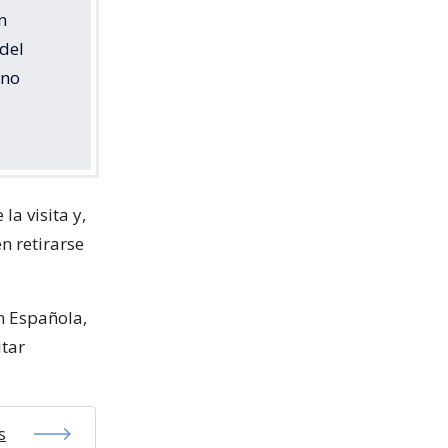
n
del
ino
a visita y,
n retirarse
n Española,
itar
s