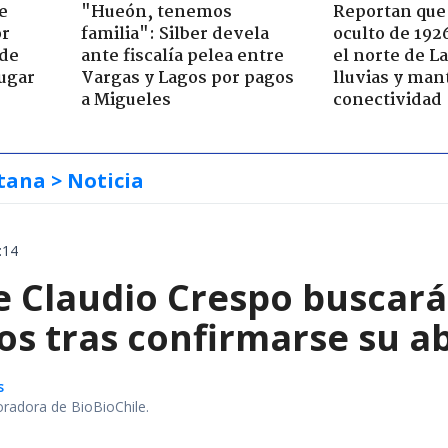
e
"Hueón, tenemos
Reportan que
or
familia": Silber devela
oculto de 192
 de
ante fiscalía pelea entre
el norte de L
jugar
Vargas y Lagos por pagos
lluvias y man
a Migueles
conectividad
tana
> Noticia
:14
e Claudio Crespo buscará
os tras confirmarse su a
s
oradora de BioBioChile.