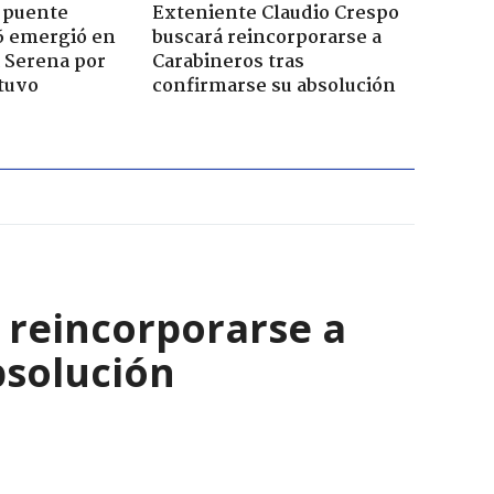
 puente
Exteniente Claudio Crespo
6 emergió en
buscará reincorporarse a
a Serena por
Carabineros tras
tuvo
confirmarse su absolución
 reincorporarse a
bsolución