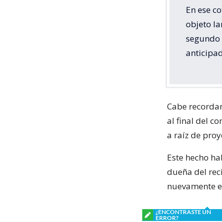
En ese c
objeto l
segundo a
anticipa
Cabe recordar 
al final del 
a raíz de proy
Este hecho ha
dueña del rec
nuevamente el
¿ENCONTRASTE UN
ERROR?