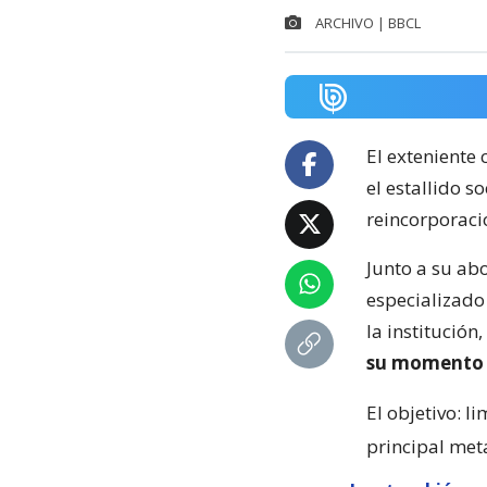
ARCHIVO | BBCL
El exteniente
el estallido s
reincorporació
Junto a su ab
especializado
la institució
su momento 
El objetivo: l
principal met