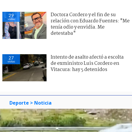
Doctora Cordero y el fin de su
29
visitas
relación con Eduardo Fuentes: "Me
tenía odio y envidia. Me
detestaba"
Intento de asalto afectó a escolta
27
visitas
de exministro Luis Cordero en
Vitacura: hay 5 detenidos
Deporte
> Noticia