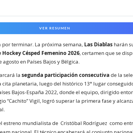
VER RESUMEN
á por terminar. La próxima semana,
Las Diablas
harán s
e Hockey Césped Femenino 2026
, certamen que se disp
de agosto en Países Bajos y Bélgica.
arcará la
segunda participación consecutiva
de la sel
 cita planetaria, luego del histórico 13° lugar conseguido
íses Bajos-España 2022, donde el equipo, dirigido enton
io “Cachito” Vigil, logró superar la primera fase y alcanz
al.
 el estreno mundialista de
Cristóbal Rodríguez
como ent
team nacional. El técnico encabezará al conjunto naciona