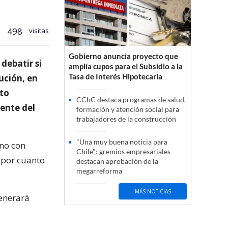
498
visitas
Gobierno anuncia proyecto que
debatir si
amplía cupos para el Subsidio a la
Tasa de Interés Hipotecaria
ución, en
sto
CChC destaca programas de salud,
dente del
formación y atención social para
trabajadores de la construcción
"Una muy buena noticia para
ano con
Chile": gremios empresariales
o por cuanto
destacan aprobación de la
megarreforma
MÁS NOTICIAS
generará