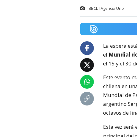
BBCL I Agencia Uno
La espera est
el
Mundial d
el 15 y el 30 
Este evento m
chilena en una
Mundial de Pa
argentino Serg
octavos de fin
Esta vez será
principal del 