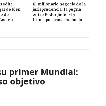
credita
El millonario negocio de la
gal de bien
jurisprudencia: la pugna
te de
entre Poder Judicial y
Kast en
firma que acusa exclusión
su primer Mundial:
so objetivo