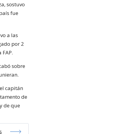
za, sostuvo
país fue
vo a las
gado por 2
a FAP.
ecabó sobre
eunieran.
el capitán
artamento de
 y de que
s