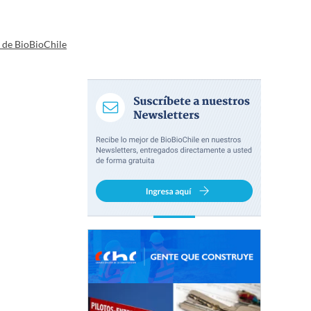
a de BioBioChile