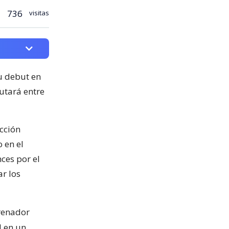
736
visitas
u debut en
utará entre
ección
 en el
ces por el
ar los
renador
l en un