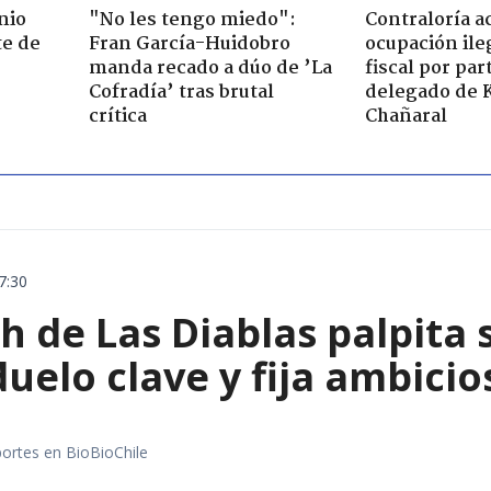
nio
"No les tengo miedo":
Contraloría a
te de
Fran García-Huidobro
ocupación ile
manda recado a dúo de ’La
fiscal por par
Cofradía’ tras brutal
delegado de 
crítica
Chañaral
7:30
 de Las Diablas palpita 
uelo clave y fija ambicio
portes en BioBioChile