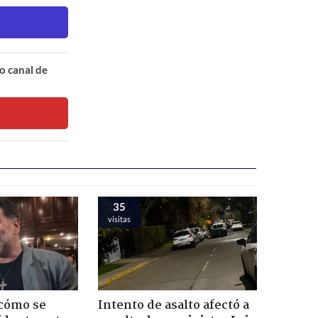
o canal de
35
visitas
 cómo se
Intento de asalto afectó a