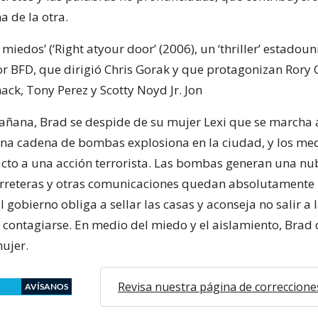
a de la otra.
s miedos’ (‘Right atyour door’ (2006), un ‘thriller’ estadou
or BFD, que dirigió Chris Gorak y que protagonizan Rory 
k, Tony Perez y Scotty Noyd Jr. Jon
ana, Brad se despide de su mujer Lexi que se marcha a
una cadena de bombas explosiona en la ciudad, y los me
acto a una acción terrorista. Las bombas generan una nu
carreteras y otras comunicaciones quedan absolutamente
El gobierno obliga a sellar las casas y aconseja no salir a l
 contagiarse. En medio del miedo y el aislamiento, Brad 
ujer.
Revisa nuestra página de correccione
AVÍSANOS