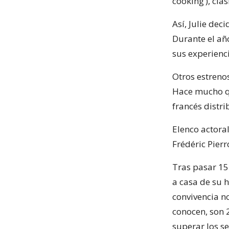
cooking’), clá
Así, Julie dec
Durante el añ
sus experienc
Otros estrenos
Hace mucho que
francés distri
Elenco actoral
Frédéric Pierr
Tras pasar 15 
a casa de su 
convivencia no
conocen, son 
superar los s