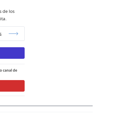
 de los
ita.
s
o canal de