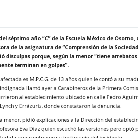
el séptimo año “C” de la Escuela México de Osorno,
sora de la asignatura de “Comprensión de la Sociedad
dió disculpas porque, según la menor “tiene arrebatos
ente terminan en golpes”.
 afectada es M.P.C.G. de 13 años quien le contó a su mad
indignada llamó ayer a Carabineros de la Primera Comis
rrieron al establecimiento ubicado en calle Pedro Aguir
 Lynch y Errázuriz, donde constataron la denuncia.
a menor, pidió explicaciones a la Dirección del estableci
rofesora Eva Díaz quien escuchó las versiones pero optó 
aludida quien entregue su testimonio del incidente.