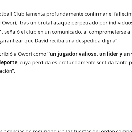
Football Club lamenta profundamente confirmar el falleci
d Owori,
tras un brutal ataque perpetrado por individuo
”
, señaló el club en un comunicado, al comprometerse 
y garantizar que David reciba una despedida digna”.
cribió a Owori como
“un jugador valioso, un líder y un
deporte
, cuya pérdida es profundamente sentida tanto p
ación”.
as agencias de seguridad y a las fuerzas del orden compe