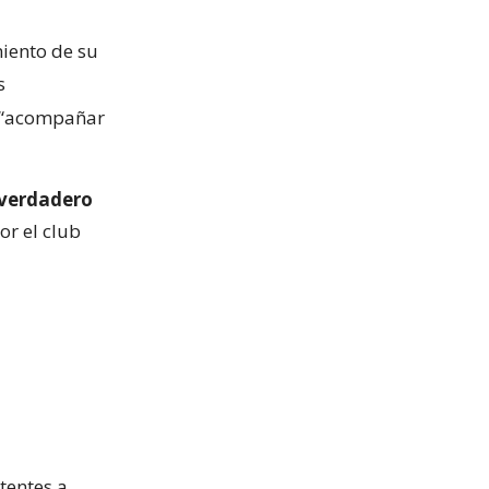
miento de su
s
a “acompañar
 verdadero
or el club
tentes a