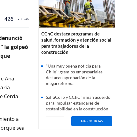
426
visitas
CChC destaca programas de
 denunció
salud, formación y atención social
para trabajadores de la
” la golpeó
construcción
 que
"Una muy buena noticia para
Chile": gremios empresariales
re Ana
destacan aprobación de la
megarreforma
aría
re Cerda
SalfaCorp y CChC firman acuerdo
para impulsar estándares de
sostenibilidad en la construcción
miento a
MÁS NOTICIAS
porque sea