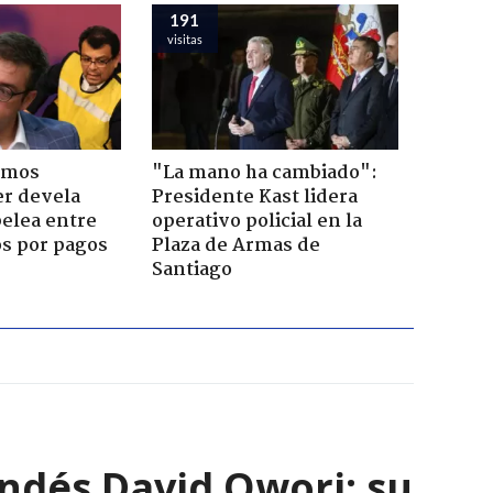
191
visitas
emos
"La mano ha cambiado":
er devela
Presidente Kast lidera
pelea entre
operativo policial en la
os por pagos
Plaza de Armas de
Santiago
andés David Owori: su