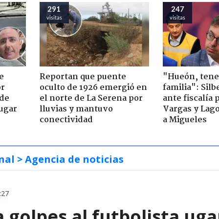
291
247
visitas
visitas
e
Reportan que puente
"Hueón, ten
or
oculto de 1926 emergió en
familia": Silb
 de
el norte de La Serena por
ante fiscalía 
jugar
lluvias y mantuvo
Vargas y Lag
conectividad
a Migueles
nal
> Agencia de noticias
:27
 golpes al futbolista ug