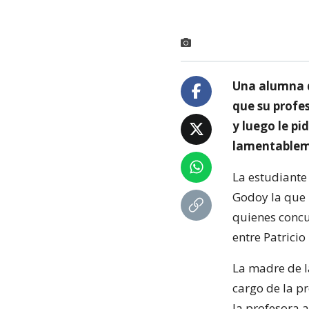
Una alumna d
que su profe
y luego le pi
lamentablem
La estudiante
Godoy la que 
quienes concu
entre Patricio
La madre de l
cargo de la p
la profesora 