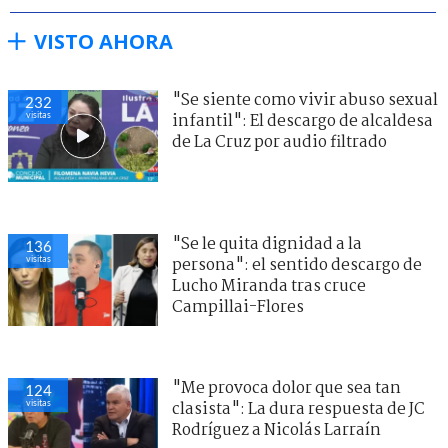
VISTO AHORA
"Se siente como vivir abuso sexual
232
visitas
infantil": El descargo de alcaldesa
de La Cruz por audio filtrado
"Se le quita dignidad a la
136
visitas
persona": el sentido descargo de
Lucho Miranda tras cruce
Campillai-Flores
"Me provoca dolor que sea tan
124
visitas
clasista": La dura respuesta de JC
Rodríguez a Nicolás Larraín