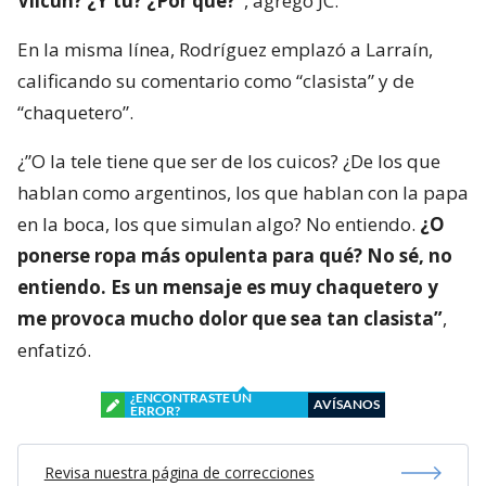
Vilcún? ¿Y tú? ¿Por qué?”
, agregó JC.
En la misma línea, Rodríguez emplazó a Larraín,
calificando su comentario como “clasista” y de
“chaquetero”.
¿”O la tele tiene que ser de los cuicos? ¿De los que
hablan como argentinos, los que hablan con la papa
en la boca, los que simulan algo? No entiendo.
¿O
ponerse ropa más opulenta para qué? No sé, no
entiendo. Es un mensaje es muy chaquetero y
me provoca mucho dolor que sea tan clasista”
,
enfatizó.
¿ENCONTRASTE UN
AVÍSANOS
ERROR?
Revisa nuestra página de correcciones