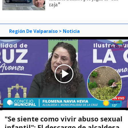
raja"
Región De Valparaíso
> Noticia
"Se siente como vivir abuso sexual
infantil": El descargo de alcaldesa