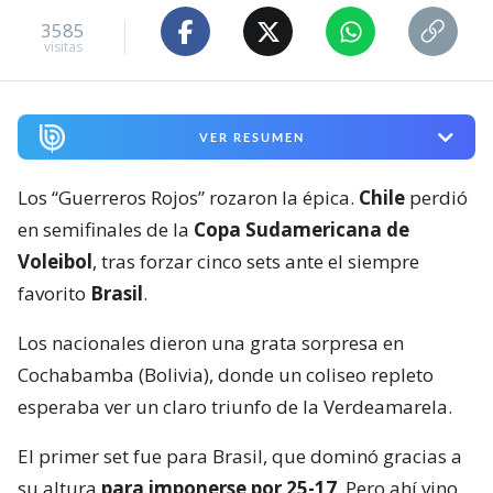
3585
visitas
VER RESUMEN
Los “Guerreros Rojos” rozaron la épica.
Chile
perdió
en semifinales de la
Copa Sudamericana de
Voleibol
, tras forzar cinco sets ante el siempre
favorito
Brasil
.
Los nacionales dieron una grata sorpresa en
Cochabamba (Bolivia), donde un coliseo repleto
esperaba ver un claro triunfo de la Verdeamarela.
El primer set fue para Brasil, que dominó gracias a
su altura
para imponerse por 25-17
. Pero ahí vino