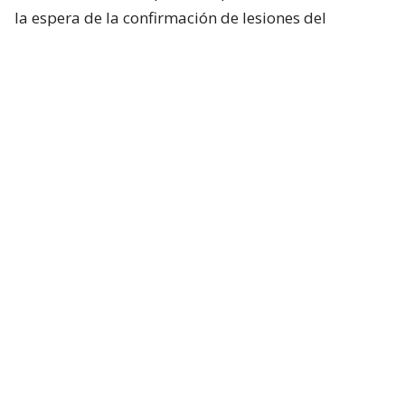
la espera de la confirmación de lesiones del
conductor de la motocicleta, así como las
instrucciones de fiscalía.
Francisca García-Huidobro habló con
el periodista
En medio del programa de Chilevisión,
Francisca
García-Huidobro mencionó que habló
directamente con el periodista. “Él está bien,
está con su mamá, está con Juan Pablo
González, quien es su productor ejecutivo del
matinal (Mucho Gusto). Está muy afectado
”.
Además, confirmó que el periodista
registró 0,0 en
el test de alcoholemia
.