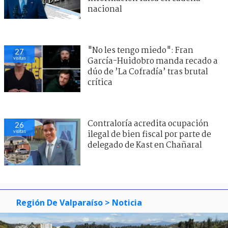
nacional
"No les tengo miedo": Fran
27
visitas
García-Huidobro manda recado a
dúo de ’La Cofradía’ tras brutal
crítica
Contraloría acredita ocupación
26
visitas
ilegal de bien fiscal por parte de
delegado de Kast en Chañaral
Región De Valparaíso
> Noticia