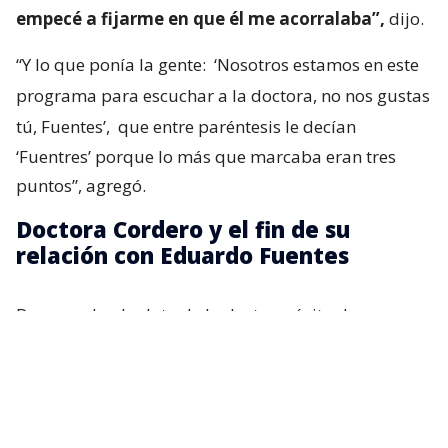
empecé a fijarme en que él me acorralaba”,
dijo.
“Y lo que ponía la gente:
‘Nosotros estamos en este
programa para escuchar a la doctora, no nos gustas
tú, Fuentes’,
que entre paréntesis le decían
‘Fuentres’ porque lo más que marcaba eran tres
puntos”, agregó.
Doctora Cordero y el fin de su
relación con Eduardo Fuentes
De acuerdo al relato de la doctora, éxito de
audiencia y su capacidad intelectual comenzaron a
generar roces lo que desencadenó en una fuerte
discusión.
Recordemos que tras esa polémica, Fuentes