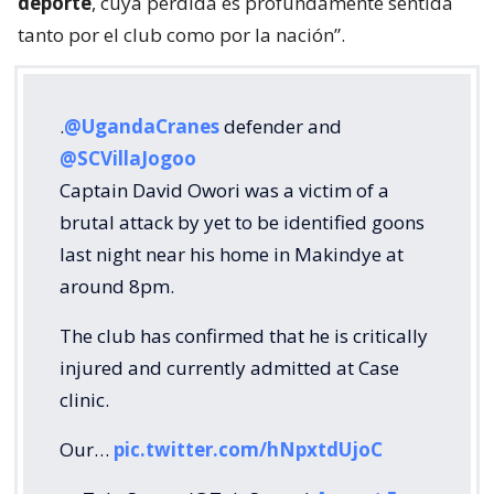
deporte
, cuya pérdida es profundamente sentida
tanto por el club como por la nación”.
.
@UgandaCranes
defender and
@SCVillaJogoo
Captain David Owori was a victim of a
brutal attack by yet to be identified goons
last night near his home in Makindye at
around 8pm.
The club has confirmed that he is critically
injured and currently admitted at Case
clinic.
Our…
pic.twitter.com/hNpxtdUjoC