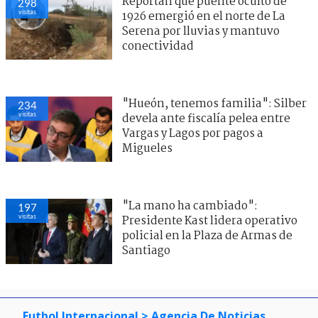
Reportan que puente oculto de
298
visitas
1926 emergió en el norte de La
Serena por lluvias y mantuvo
conectividad
"Hueón, tenemos familia": Silber
234
visitas
devela ante fiscalía pelea entre
Vargas y Lagos por pagos a
Migueles
"La mano ha cambiado":
197
visitas
Presidente Kast lidera operativo
policial en la Plaza de Armas de
Santiago
Futbol Internacional
> Agencia De Noticias