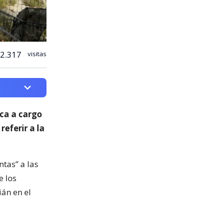
2.317
visitas
ica a cargo
 referir a la
ntas” a las
e los
ián en el