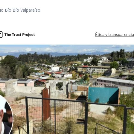
io Bío Bío Valparaíso
a
Ética y transparenci