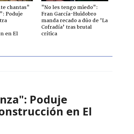
te chantas"
"No les tengo miedo":
": Poduje
Fran García-Huidobro
tra
manda recado a dúo de ’La
r
Cofradía’ tras brutal
n en El
crítica
nza": Poduje
nstrucción en El