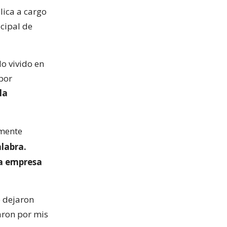
lica a cargo
icipal de
lo vivido en
por
la
emente
alabra.
a empresa
e dejaron
aron por mis