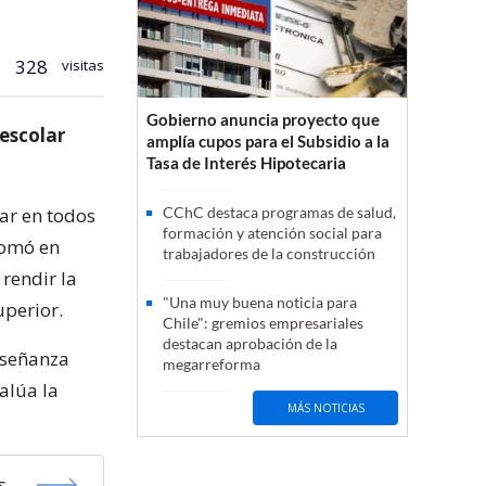
328
visitas
Gobierno anuncia proyecto que
 escolar
amplía cupos para el Subsidio a la
Tasa de Interés Hipotecaria
lar en todos
CChC destaca programas de salud,
formación y atención social para
tomó en
trabajadores de la construcción
rendir la
"Una muy buena noticia para
uperior.
Chile": gremios empresariales
destacan aprobación de la
nseñanza
megarreforma
alúa la
MÁS NOTICIAS
s