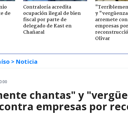
nio
Contraloría acredita
"Terriblemen
te de
ocupación ilegal de bien
y "vergüenza
fiscal por parte de
arremete con
delegado de Kast en
empresas po
Chañaral
reconstrucció
Olivar
aíso
> Noticia
0:00
mente chantas" y "vergüe
contra empresas por reco