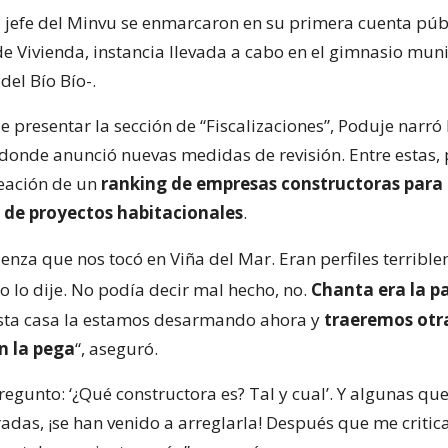
l jefe del Minvu se enmarcaron en su primera cuenta púb
de Vivienda, instancia llevada a cabo en el gimnasio mun
del Bío Bío-.
presentar la sección de “Fiscalizaciones”, Poduje narró 
 donde anunció nuevas medidas de revisión. Entre estas, 
reación de un
ranking de empresas constructoras para 
 de proyectos habitacionales
.
enza que nos tocó en Viña del Mar. Eran perfiles terribl
 yo lo dije. No podía decir mal hecho, no.
Chanta era la p
sta casa la estamos desarmando ahora y
traeremos otr
n la pega
“, aseguró.
egunto: ‘¿Qué constructora es? Tal y cual’. Y algunas qu
adas, ¡se han venido a arreglarla! Después que me critic