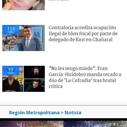
Contraloría acredita ocupación
113
visitas
ilegal de bien fiscal por parte de
delegado de Kast en Chañaral
"No les tengo miedo": Fran
99
visitas
García-Huidobro manda recado a
dúo de ’La Cofradía’ tras brutal
crítica
Región Metropolitana
> Noticia