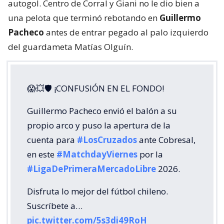
autogol. Centro de Corral y Giani no le dio bien a
una pelota que terminó rebotando en
Guillermo
Pacheco
antes de entrar pegado al palo izquierdo
del guardameta Matías Olguín.
😱💥🛡 ¡CONFUSIÓN EN EL FONDO!
Guillermo Pacheco envió el balón a su
propio arco y puso la apertura de la
cuenta para
#LosCruzados
ante Cobresal,
en este
#MatchdayViernes
por la
#LigaDePrimeraMercadoLibre
2026.
Disfruta lo mejor del fútbol chileno.
Suscríbete a…
pic.twitter.com/5s3di49RoH