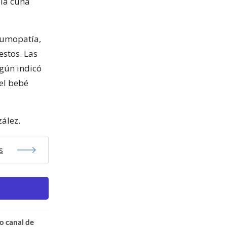
ala cuna
eumopatía,
estos. Las
egún indicó
 el bebé
zález.
s
o canal de