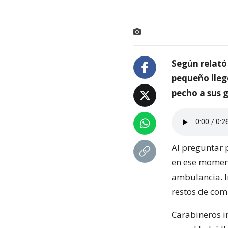
Según relató 
pequeño llegó
pecho a sus g
Al preguntar p
en ese momento
ambulancia. I
restos de com
Carabineros i