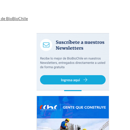
a de BioBioChile