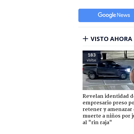
VISTO AHORA
183
visitas
Revelan identidad d
empresario preso p
retener y amenazar
muerte a niños por 
al "rin raja"