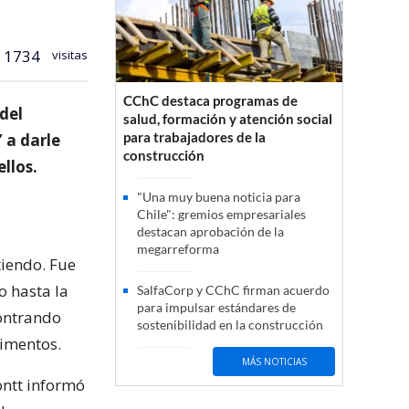
1734
visitas
CChC destaca programas de
del
salud, formación y atención social
para trabajadores de la
 a darle
construcción
llos.
"Una muy buena noticia para
Chile": gremios empresariales
destacan aprobación de la
megarreforma
tiendo. Fue
o hasta la
SalfaCorp y CChC firman acuerdo
para impulsar estándares de
contrando
sostenibilidad en la construcción
limentos.
MÁS NOTICIAS
ontt informó