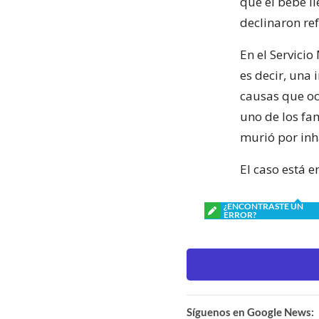
que el bebé ll
declinaron ref
En el Servici
es decir, una 
causas que oc
uno de los fam
murió por inh
El caso está e
¿ENCONTRASTE UN
ERROR?
Síguenos en Google News: