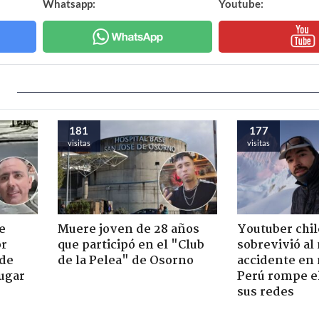
Whatsapp:
Youtube:
181
177
visitas
visitas
e
Muere joven de 28 años
Youtuber chi
or
que participó en el "Club
sobrevivió al
 de
de la Pelea" de Osorno
accidente en
jugar
Perú rompe el
sus redes