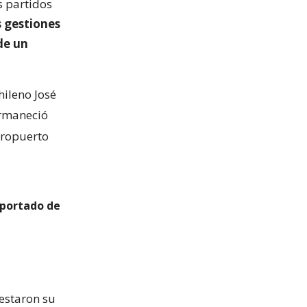
s partidos
s gestiones
de un
hileno José
rmaneció
eropuerto
eportado de
estaron su