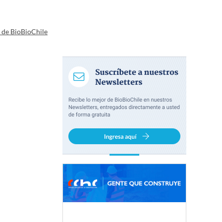
a de BioBioChile