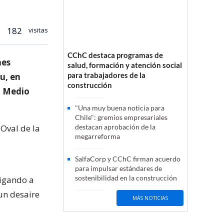
182
visitas
CChC destaca programas de
nes
salud, formación y atención social
para trabajadores de la
u, en
construcción
n Medio
"Una muy buena noticia para
Chile": gremios empresariales
 Oval de la
destacan aprobación de la
megarreforma
SalfaCorp y CChC firman acuerdo
para impulsar estándares de
sostenibilidad en la construcción
ligando a
 un desaire
MÁS NOTICIAS