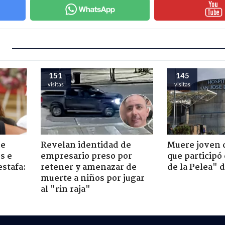
151
145
visitas
visitas
de
Revelan identidad de
Muere joven 
s e
empresario preso por
que participó
estafa:
retener y amenazar de
de la Pelea" 
muerte a niños por jugar
al "rin raja"