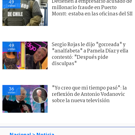
Detienen a empresario acusado de
49
visitas
millonario fraude en Puerto
Montt: estaba en las oficinas del SII
Sergio Rojas le dijo "gorreada" y
49
visitas
"analfabeta" a Pamela Díaz y ella
contestó: "Después pide
disculpas"
"Yo creo que mi tiempo pasó": la
36
visitas
reflexión de Antonio Vodanovic
sobre la nueva televisión
Nacional
> Noticia