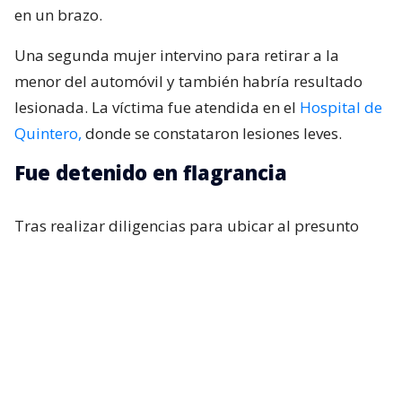
en un brazo.
Una segunda mujer intervino para retirar a la
menor del automóvil y también habría resultado
lesionada. La víctima fue atendida en el
Hospital de
Quintero,
donde se constataron lesiones leves.
Fue detenido en flagrancia
Tras realizar diligencias para ubicar al presunto
agresor, este posteriormente llegó hasta la unidad
policial, donde fue identificado y detenido en
flagrancia. El capitán
Miguel Cuevas
explicó que
los antecedentes fueron puestos a disposición de
distintas instancias judiciales.
“A raíz de las diferentes diligencias, posteriormente,