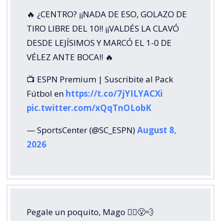
🔥 ¿CENTRO? ¡¡NADA DE ESO, GOLAZO DE
TIRO LIBRE DEL 10!! ¡¡VALDÉS LA CLAVÓ
DESDE LEJÍSIMOS Y MARCÓ EL 1-0 DE
VÉLEZ ANTE BOCA!! 🔥
📺 ESPN Premium | Suscribite al Pack
Fútbol en
https://t.co/7jYILYACXi
pic.twitter.com/xQqTnOLobK
— SportsCenter (@SC_ESPN)
August 8,
2026
Pegale un poquito, Mago 🧙‍♂️😮‍💨